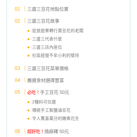
三盛三豆花地點位置
三盛三豆花故事
從旅遊業轉行賣豆花的老闆
三盛三代表什麼
三盛三店內座位
社區經營不牟小利的堅持
三盛三豆花菜單價格
嚴選食材選擇豐富
手工豆花 50元
必吃！
2種料可任選
傳統手工製鹽滷豆花
令人驚喜萬分的糖煮花生
燒麻糬 50元
超好吃！