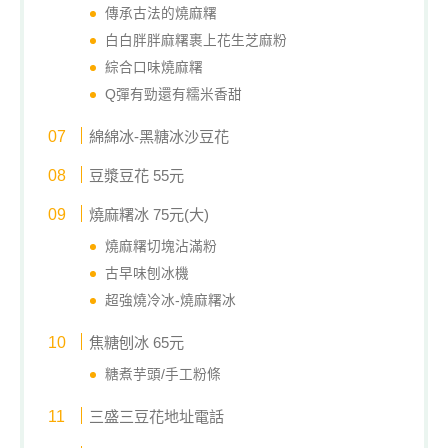
傳承古法的燒麻糬
白白胖胖麻糬裹上花生芝麻粉
綜合口味燒麻糬
Q彈有勁還有糯米香甜
綿綿冰-黑糖冰沙豆花
豆漿豆花 55元
燒麻糬冰 75元(大)
燒麻糬切塊沾滿粉
古早味刨冰機
超強燒冷冰-燒麻糬冰
焦糖刨冰 65元
糖煮芋頭/手工粉條
三盛三豆花地址電話