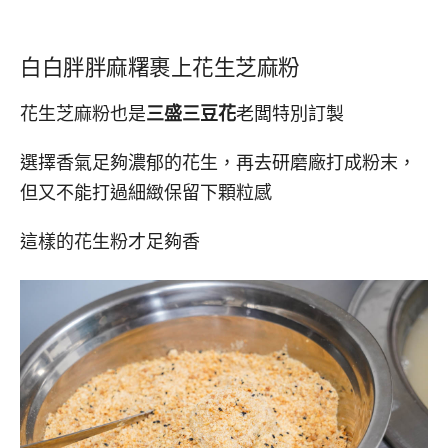
白白胖胖麻糬裹上花生芝麻粉
花生芝麻粉也是
三盛三豆花
老闆特別訂製
選擇香氣足夠濃郁的花生，再去研磨廠打成粉末，
但又不能打過細緻保留下顆粒感
這樣的花生粉才足夠香