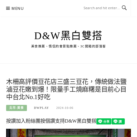
Skip
MENU
to
content
D&W黑白雙搭
美食推薦、情侶約會景點推薦、3C開箱的部落客
木柵高評價豆花店三盛三豆花，傳統做法鹽
滷豆花嫩到爆！限量手工燒麻糬是目前心目
中台北No.1好吃
北市-美食
DWPLAY
2024-10-06
按讚加入粉絲團
按個讚支持D&W黑白雙搭