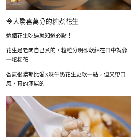
令人驚喜萬分的糖煮花生
這個花生吃過就知道必點！
花生是老闆自己煮的，粒粒分明卻軟綿在口中就像
一坨棉花
香氣很濃郁比愛X味牛奶花生更軟一點，但又帶口
感，真的滿屌的