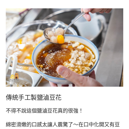
傳統手工製鹽滷豆花
不得不說這個鹽滷豆花真的很強！
綿密滑嫩的口感太讓人震驚了～在口中化開又有豆