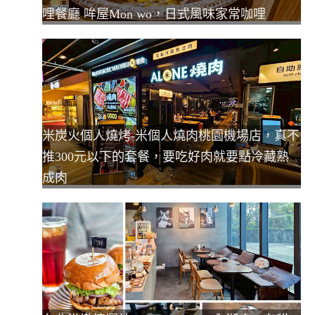
哩餐廳 哞屋Mon wo，日式風味家常咖哩
米炭火個人燒烤-米個人燒肉桃園機場店，真不
推300元以下的套餐，要吃好肉就要點冷藏熟
成肉