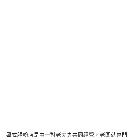
粵式腸粉店是由一對老夫妻共同經營，老闆就專門