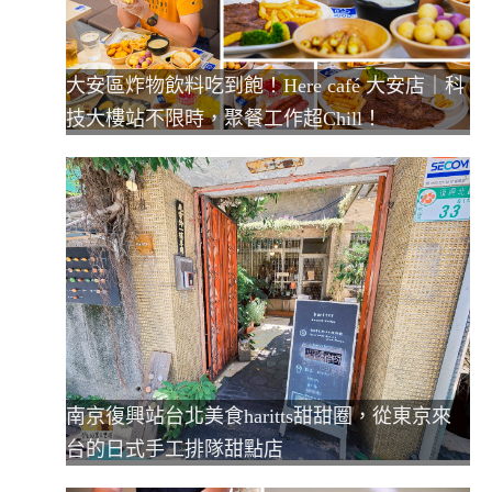
大安區炸物飲料吃到飽！Here café 大安店｜科
技大樓站不限時，聚餐工作超Chill！
南京復興站台北美食haritts甜甜圈，從東京來
台的日式手工排隊甜點店