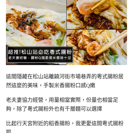
這間隱藏在松山站離饒河街市場巷弄的粵式腸粉居
然這麼的美味，手製米香腸粉口感Q嫩
老夫妻協力經營，用量相當實際，份量也相當足
夠，除了粵式腸粉外也有千層麵可以選擇
比起行天宮附近的稻香腸粉，我更愛這間粵式腸粉
耶