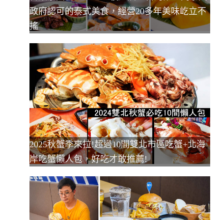
政府認可的泰式美食，經營20多年美味屹立不
搖
2025秋蟹季來拉!超過10間雙北市區吃蟹+北海
岸吃蟹懶人包，好吃才敢推薦!