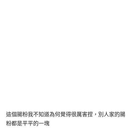
這個腸粉我不知道為何覺得很厲害捏，別人家的腸
粉都是平平的一塊