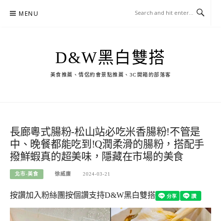
Skip
MENU
to
content
D&W黑白雙搭
美食推薦、情侶約會景點推薦、3C開箱的部落客
長廊粵式腸粉-松山站必吃米香腸粉!不管是
中、晚餐都能吃到!Q潤柔滑的腸粉，搭配手
撥鮮蝦真的超美味，隱藏在市場的美食
北市-美食
徐威廉
2024-03-21
按讚加入粉絲團
按個讚支持D&W黑白雙搭