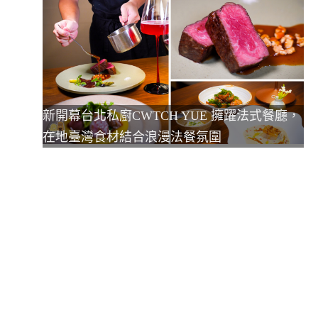
新開幕台北私廚CWTCH YUE 擁躍法式餐廳，
在地臺灣食材結合浪漫法餐氛圍