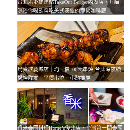
台北港墘捷運站TakeOut Burger內湖店，有貓
咪陪你喝飲料吃美式漢堡的寵物咖啡廳
鳥貴族慶城店｜均一價100元串燒!台北深夜續
攤神隊友！平價串燒＋小酌推薦
香米泰國料理Home’s復北店，台灣第一間泰國