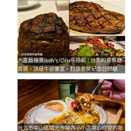
大直茹絲葵Ruth’s Chris牛排館 | 台北約會餐廳
首選，頂級牛排饗宴，打造奢華紀念日體驗
台北市中山區晴光市場內小小店用心經營的咖