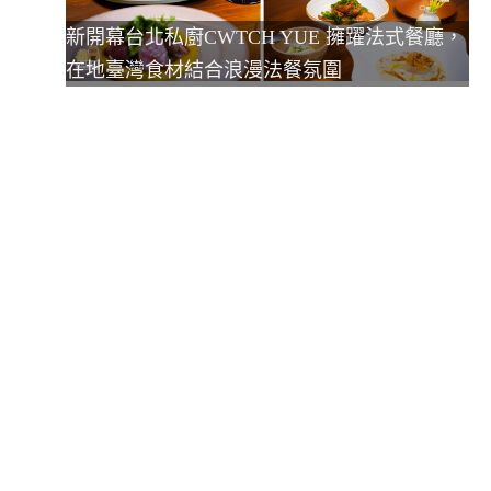
新開幕台北私廚CWTCH YUE 擁躍法式餐廳，
在地臺灣食材結合浪漫法餐氛圍