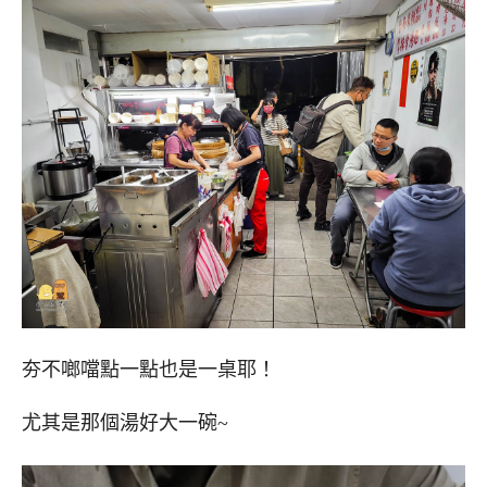
夯不啷噹點一點也是一桌耶！
尤其是那個湯好大一碗~