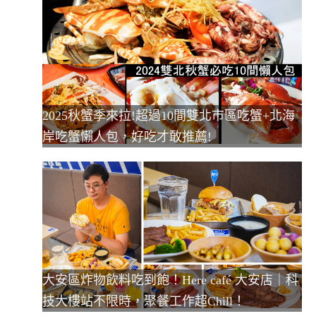
2025秋蟹季來拉!超過10間雙北市區吃蟹+北海
岸吃蟹懶人包，好吃才敢推薦!
大安區炸物飲料吃到飽！Here café 大安店｜科
技大樓站不限時，聚餐工作超Chill！