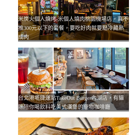
米炭火個人燒烤-米個人燒肉桃園機場店，真不
推300元以下的套餐，要吃好肉就要點冷藏熟
成肉
台北港墘捷運站TakeOut Burger內湖店，有貓
咪陪你喝飲料吃美式漢堡的寵物咖啡廳