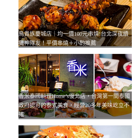
鳥貴族慶城店｜均一價100元串燒!台北深夜續
攤神隊友！平價串燒＋小酌推薦
香米泰國料理Home’s復北店，台灣第一間泰國
政府認可的泰式美食，經營20多年美味屹立不
搖