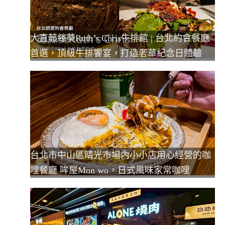
大直茹絲葵Ruth’s Chris牛排館 | 台北約會餐廳
首選，頂級牛排饗宴，打造奢華紀念日體驗
台北市中山區晴光市場內小小店用心經營的咖
哩餐廳 哞屋Mon wo，日式風味家常咖哩