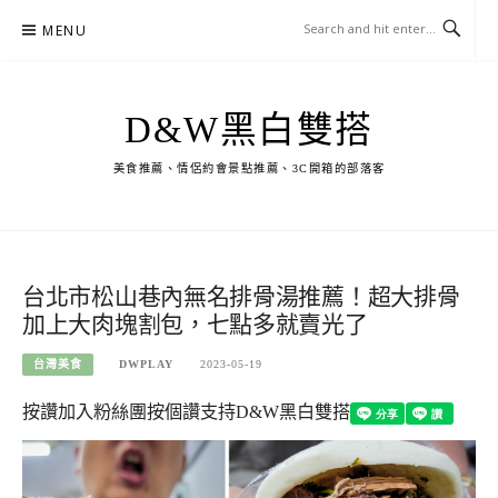
Skip
MENU
to
content
D&W黑白雙搭
美食推薦、情侶約會景點推薦、3C開箱的部落客
台北市松山巷內無名排骨湯推薦！超大排骨
加上大肉塊割包，七點多就賣光了
台灣美食
DWPLAY
2023-05-19
按讚加入粉絲團
按個讚支持D&W黑白雙搭