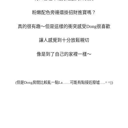
粉嫩配色旁邊還掛招財進寶嗎？
真的很有趣～但是這樣的衝突感受Dong很喜歡
讓人感覺到十分放鬆親切
像是到了自己的家裡一樣～
(但是Dong房間比較亂一點La……可能有點接近廢墟…..= =||)