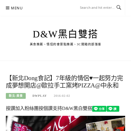
Skip
MENU
to
content
D&W黑白雙搭
美食推薦、情侶約會景點推薦、3C開箱的部落客
【新北Dong食記】7年級的情侶♥一起努力完
成夢想開店@歐拉手工窯烤PIZZA@中永和
新北-美食
DWPLAY
2016-02-02
按讚加入粉絲團
按個讚支持D&W黑白雙搭