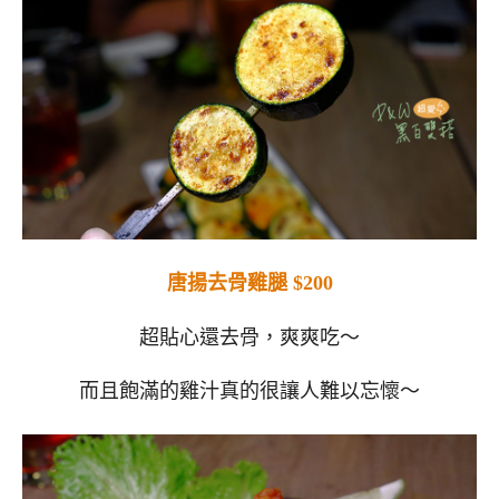
唐揚去骨雞腿 $200
超貼心還去骨，爽爽吃～
而且飽滿的雞汁真的很讓人難以忘懷～