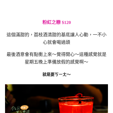
粉紅之戀 $120
這個滿甜的，荔枝酒清甜的基底讓人心動，一不小
心就會喝過頭
最後酒意會有點衝上來～覺得開心～這種感覺就是
星期五晚上準備放假的感覺啊～
就是要ㄎㄧㄤ～