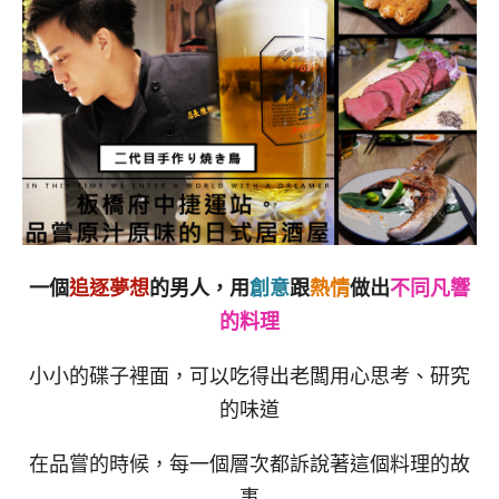
一個
追逐夢想
的男人，用
創意
跟
熱情
做出
不同凡響
的料理
小小的碟子裡面，可以吃得出老闆用心思考、研究
的味道
在品嘗的時候，每一個層次都訴說著這個料理的故
事