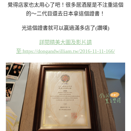
覺得店家也太用心了吧！很多居酒屋是不注重這個
的～二代目還去日本拿這個證書！
光這個證書就可以贏過滿多店了(讚嘆)
詳閱精美大圖及影片請
至
:https://dongandwilliam.tw/2016-11-11-166/