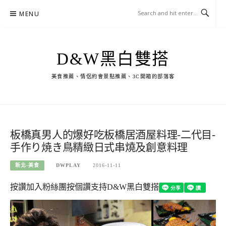
Skip
MENU
to
content
D&W黑白雙搭
美食推薦、情侶約會景點推薦、3C開箱的部落客
板橋真男人的爆好吃板橋居酒屋料理-二代目-
手作り焼き鳥精緻日式串燒及創意料理
新北-美食
DWPLAY
2016-11-11
按讚加入粉絲團
按個讚支持D&W黑白雙搭