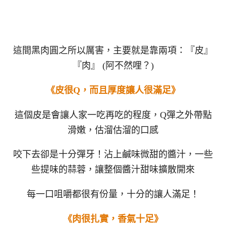
這間黑肉圓之所以厲害，主要就是靠兩項：『皮』
『肉』 (阿不然哩？)
《皮很Q，而且厚度讓人很滿足》
這個皮是會讓人家一吃再吃的程度，Q彈之外帶點
滑嫩，估溜估溜的口感
咬下去卻是十分彈牙！沾上鹹味微甜的醬汁，一些
些提味的蒜蓉，讓整個醬汁甜味擴散開來
每一口咀嚼都很有份量，十分的讓人滿足！
《肉很扎實，香氣十足》