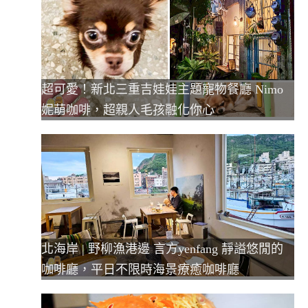
超可愛！新北三重吉娃娃主題寵物餐廳 Nimo
妮萌咖啡，超親人毛孩融化你心
北海岸 | 野柳漁港邊 言方yenfang 靜謚悠閒的
咖啡廳，平日不限時海景療癒咖啡廳