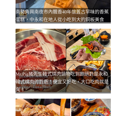
南勢角興南夜市內飄香40年懷舊古早味的香蕉
蛋糕，中永和在地人從小吃到大的銅板美食
Mr.Pig豬先生韓式燒肉鍋物吃到飽絕對是永和
韓式燒肉的首選！便宜又好吃，大口吃肉就是
爽！