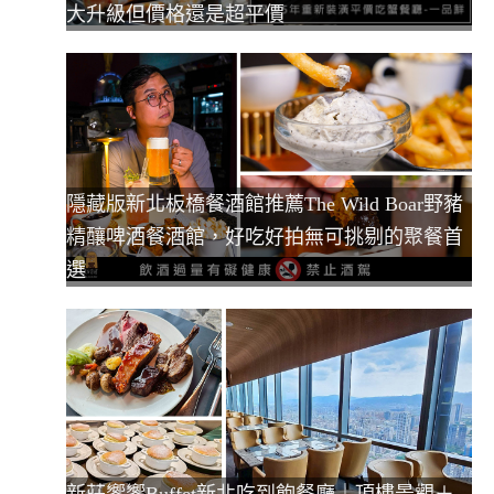
大升級但價格還是超平價
隱藏版新北板橋餐酒館推薦The Wild Boar野豬
精釀啤酒餐酒館，好吃好拍無可挑剔的聚餐首
選
新莊饗饗Buffet新北吃到飽餐廳｜頂樓景觀＋