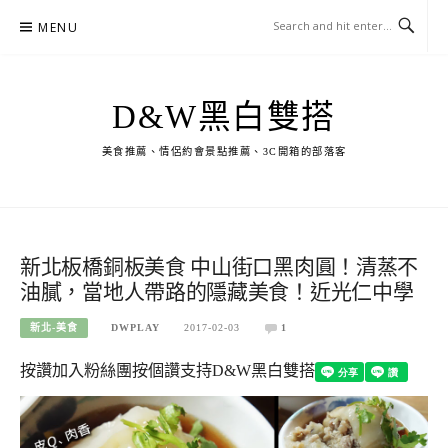
Skip
MENU
to
content
D&W黑白雙搭
美食推薦、情侶約會景點推薦、3C開箱的部落客
新北板橋銅板美食 中山街口黑肉圓！清蒸不
油膩，當地人帶路的隱藏美食！近光仁中學
新北-美食
DWPLAY
2017-02-03
1
按讚加入粉絲團
按個讚支持D&W黑白雙搭