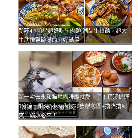
新莊4.7顆星超好吃牛肉麵 潮喆牛餐館，超大
牛肋排整碗滿的肉好滿足
第一次去永和貓境咖啡廳就愛上了！頂溪捷運
5分鐘，限時3小時內被20隻貓包圍+擼貓擼到
爽，貓奴必來！