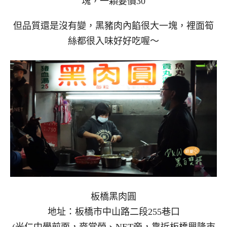
塊，一顆要價30
但品質還是沒有變，黑豬肉內餡很大一塊，裡面筍
絲都很入味好好吃喔～
板橋黑肉圓
地址：板橋市中山路二段255巷口
(光仁中學前面，麥當勞、NET旁，靠近板橋興隆市