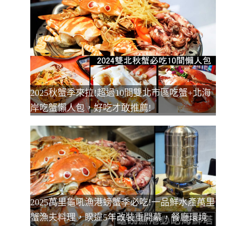
2025秋蟹季來拉!超過10間雙北市區吃蟹+北海
岸吃蟹懶人包，好吃才敢推薦!
2025萬里龜吼漁港螃蟹季必吃!一品鮮水產萬里
蟹漁夫料理，睽違5年改裝重開幕，餐廳環境