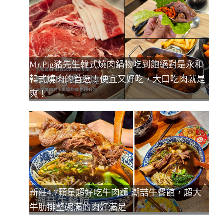
Mr.Pig豬先生韓式燒肉鍋物吃到飽絕對是永和
韓式燒肉的首選！便宜又好吃，大口吃肉就是
爽！
新莊4.7顆星超好吃牛肉麵 潮喆牛餐館，超大
牛肋排整碗滿的肉好滿足