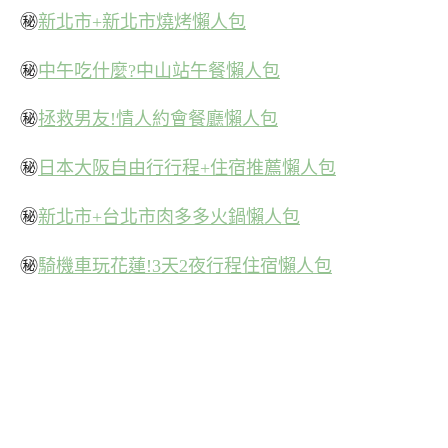
㊙
新北市+新北市燒烤懶人包
㊙
中午吃什麼?中山站午餐懶人包
㊙
拯救男友!情人約會餐廳懶人包
㊙
日本大阪自由行行程+住宿推薦懶人包
㊙
新北市+台北市肉多多火鍋懶人包
㊙
騎機車玩花蓮!3天2夜行程住宿懶人包