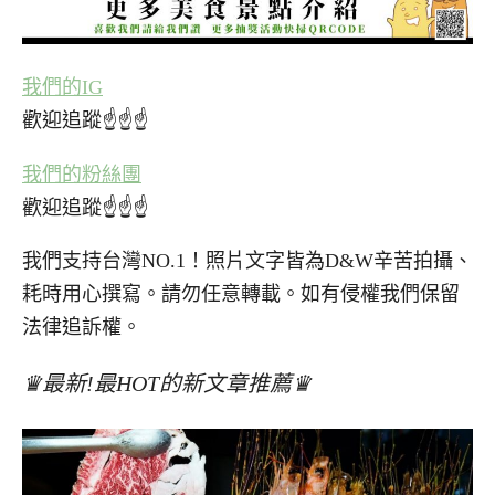
我們的IG
歡迎追蹤☝☝☝
我們的粉絲團
歡迎追蹤☝☝☝
我們支持台灣NO.1！照片文字皆為D&W辛苦拍攝、
耗時用心撰寫。請勿任意轉載。如有侵權我們保留
法律追訴權。
♛最新!最HOT的新文章推薦♛