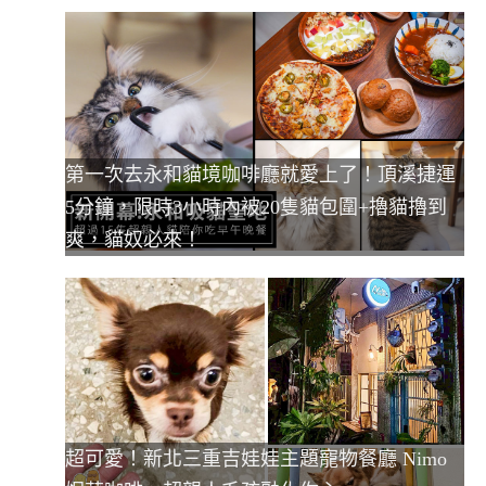
第一次去永和貓境咖啡廳就愛上了！頂溪捷運
5分鐘，限時3小時內被20隻貓包圍+擼貓擼到
爽，貓奴必來！
超可愛！新北三重吉娃娃主題寵物餐廳 Nimo