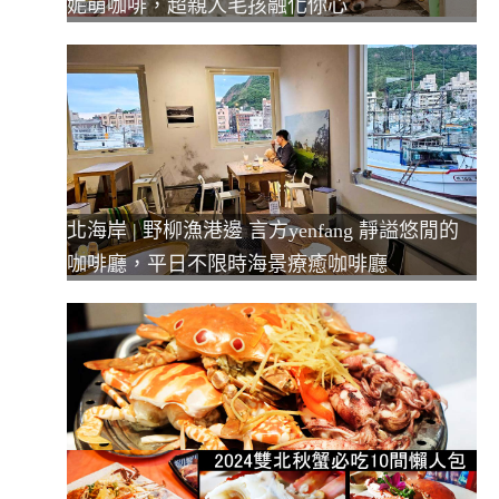
妮萌咖啡，超親人毛孩融化你心
北海岸 | 野柳漁港邊 言方yenfang 靜謚悠閒的
咖啡廳，平日不限時海景療癒咖啡廳