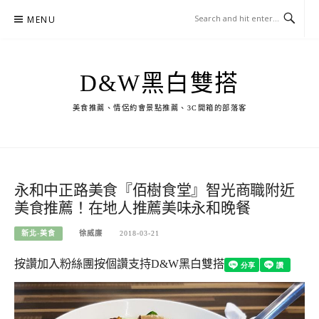
Skip
MENU
to
content
D&W黑白雙搭
美食推薦、情侶約會景點推薦、3C開箱的部落客
永和中正路美食『佰樹食堂』智光商職附近
美食推薦！在地人推薦美味永和晚餐
新北-美食
徐威廉
2018-03-21
按讚加入粉絲團
按個讚支持D&W黑白雙搭