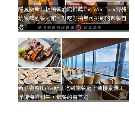
隱藏版新北板橋餐酒館推薦The Wild Boar野豬
精釀啤酒餐酒館，好吃好拍無可挑剔的聚餐首
選
新莊饗饗Buffet新北吃到飽餐廳｜頂樓景觀＋
浮誇海鮮和牛，聚餐約會首選