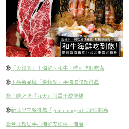
㊙
『火鍋殿』！海鮮、和牛、啤酒吃好吃滿
㊙
王品新品牌『薈麵點』平價湯餃超推薦
㊙三峽必吃『九天』限量千層蛋糕
㊙
新北早午餐推薦『guten morgen』CP值超高
㊙台北超猛手抓海鮮安東建一海產