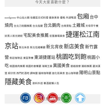
今天大家喜歡什麼？
包廂
台中
nordgreen
中山站火鍋
信義區日式料理
健身美食
優格
內湖喝酒
燒肉
台北鵝肉
土雞城
台北刀削麵推薦
台北指壓
台南景點
天母早午餐
捷運松江南
宅配美食推薦
好男人新光總舵
宏匯廣場美食
京站
新店美食
新北宵夜
新竹露
新北休息
新北包廂餐廳
桃園吃到飽
營
東湖捷運站
桃園小
新莊咖啡店
東區聚餐
吃
異國美食
桃園燒肉推薦
桃園約會餐廳
海賊王展
筋絡按摩
腸粉推薦
蘆洲漢
陽明山景點
堡
蚵仔煎
西門町酒吧
調味鹽
貓咪咖啡廳
迪化街美食
金山咖啡廳
隱藏美食
飲料外送
餐酒館懶人包
今天想吃什麼呢?