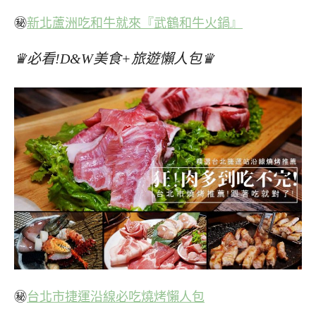
㊙
新北蘆洲吃和牛就來『武鶴和牛火鍋』
♛必看!D&W美食+旅遊懶人包♛
㊙
台北市捷運沿線必吃燒烤懶人包