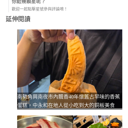
你給幾顆星呢？
歡迎一起點擊星號參與評論唷！
延伸閱讀
南勢角興南夜市內飄香40年懷舊古早味的香蕉
蛋糕，中永和在地人從小吃到大的銅板美食