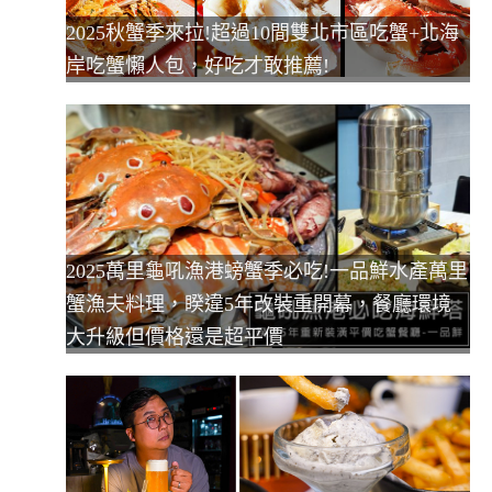
2025秋蟹季來拉!超過10間雙北市區吃蟹+北海
岸吃蟹懶人包，好吃才敢推薦!
2025萬里龜吼漁港螃蟹季必吃!一品鮮水產萬里
蟹漁夫料理，睽違5年改裝重開幕，餐廳環境
大升級但價格還是超平價