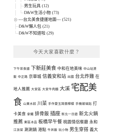
男生玩具 (12)
D&W生活小物 (73)
---台北美食捷運地圖--- (521)
D&W懶人包 (21)
D&W不知道啦 (29)
今天大家喜歡什麼？
下新莊美食
中和在地美味
下午茶食譜
中山站燙
信義安和站
台北炸雞
京華城
在
髮
中正路
出國
宅配美
大溪
地人推薦
大安區
大安牛肉麵
食
川菜
打
山東水餃
手作愛玉蒟蒻檸檬
手機玻璃貼
插座
排骨飯
新北火鍋
卡美食
拿鐵
新北一日遊
推薦
板橋早午餐
桃園情侶餐廳
永和
東區冰品
男生穿搭
涮涮鍋
港點
義大
江浙菜
牛丼飯
玩小物