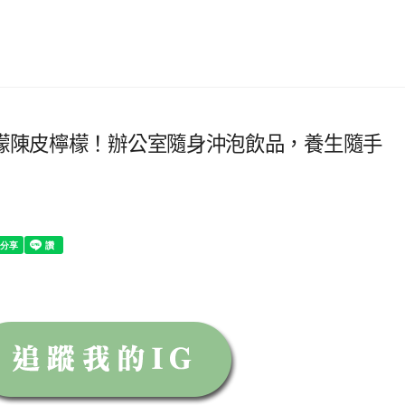
檸檬陳皮檸檬！辦公室隨身沖泡飲品，養生隨手