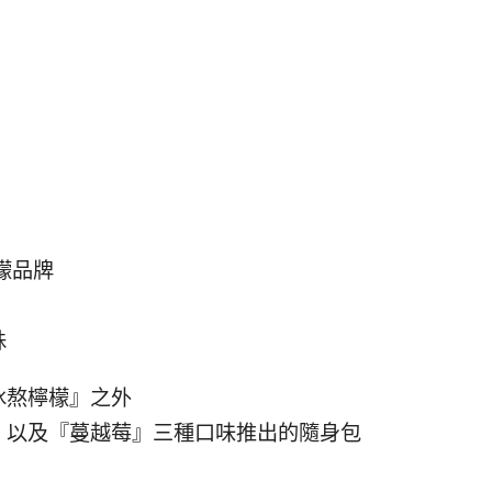
檬品牌
殊
冰熬檸檬』之外
』以及『蔓越莓』三種口味推出的隨身包