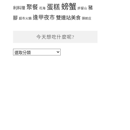
螃蟹
蛋糕
聚餐
豬
利料理
花海
許留山
逢甲夜市
雙連站美食
腳
超市火鍋
頭前庄
今天想吃什麼呢?
今
天
想
吃
什
麼
呢?