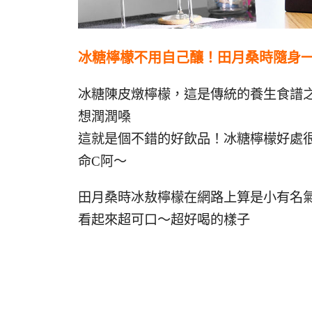
冰糖檸檬不用自己釀！田月桑時隨身
冰糖陳皮燉檸檬，這是傳統的養生食譜
想潤潤嗓
這就是個不錯的好飲品！冰糖檸檬好處
命C阿～
田月桑時冰敖檸檬在網路上算是小有名
看起來超可口～超好喝的樣子