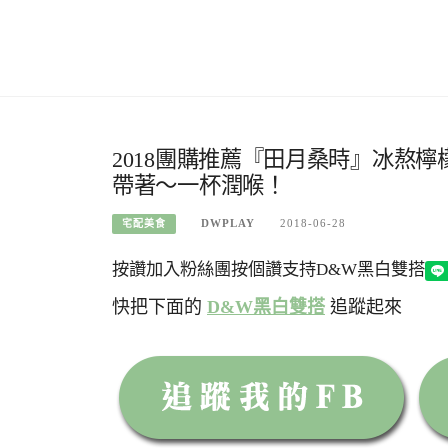
2018團購推薦『田月桑時』冰熬
帶著～一杯潤喉！
DWPLAY
2018-06-28
宅配美食
按讚加入粉絲團
按個讚支持D&W黑白雙搭
快把下面的
D&W黑白雙搭
追蹤起來