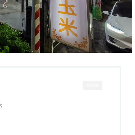
CLOSE
食