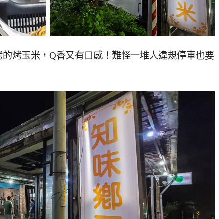
烤的烤玉米，Q香又有口感！難怪一堆人違規停車也要