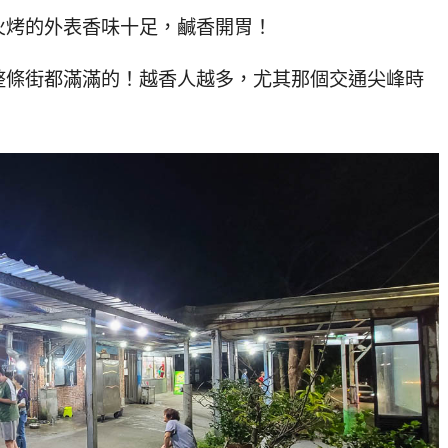
火烤的外表香味十足，鹹香開胃！
整條街都滿滿的！越香人越多，尤其那個交通尖峰時