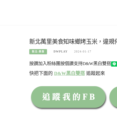
新北萬里美食知味鄉烤玉米，違規
DWPLAY
2024-01-17
新北-美食
按讚加入粉絲團
按個讚支持D&W黑白雙搭
快把下面的
D&W黑白雙搭
追蹤起來