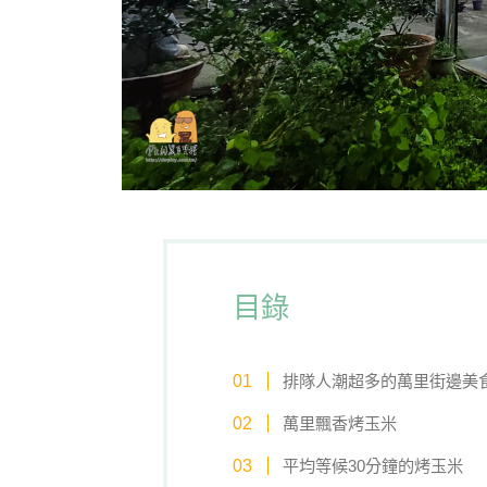
目錄
排隊人潮超多的萬里街邊美
萬里飄香烤玉米
平均等候30分鐘的烤玉米