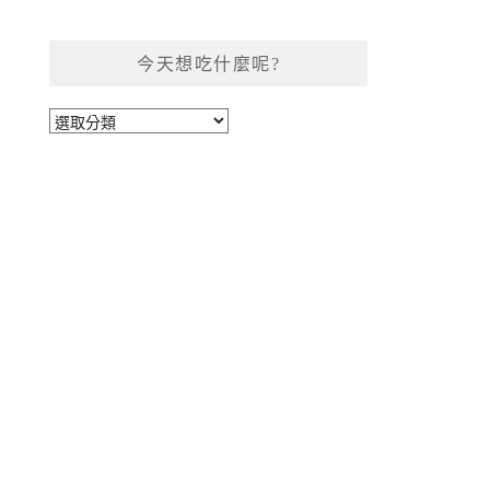
今天想吃什麼呢?
今
天
想
吃
什
麼
呢?