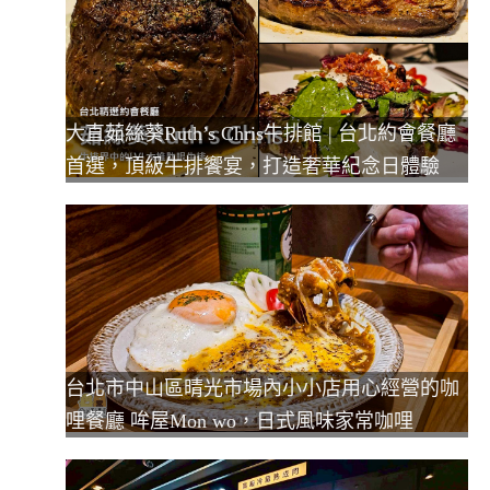
大直茹絲葵Ruth’s Chris牛排館 | 台北約會餐廳
首選，頂級牛排饗宴，打造奢華紀念日體驗
台北市中山區晴光市場內小小店用心經營的咖
哩餐廳 哞屋Mon wo，日式風味家常咖哩