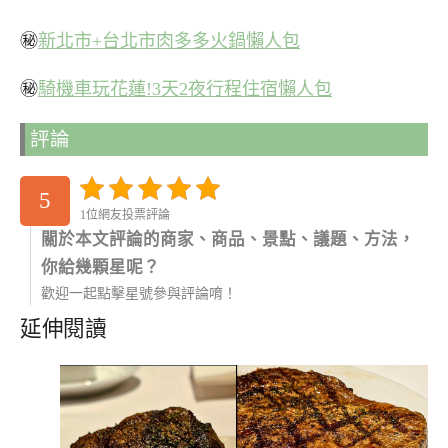
㊙
新北市+台北市肉多多火鍋懶人包
㊙
騎機車玩花蓮!3天2夜行程住宿懶人包
評論
5
1位網友投票評論
關於本文評論的商家、商品、景點、議題、方法，
你給幾顆星呢？
歡迎一起點擊星號參與評論唷！
延伸閱讀