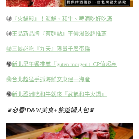
㊙
『火鍋殿』！海鮮、和牛、啤酒吃好吃滿
㊙
王品新品牌『薈麵點』平價湯餃超推薦
㊙三峽必吃『九天』限量千層蛋糕
㊙
新北早午餐推薦『guten morgen』CP值超高
㊙台北超猛手抓海鮮安東建一海產
㊙
新北蘆洲吃和牛就來『武鶴和牛火鍋』
♛必看!D&W美食+旅遊懶人包♛