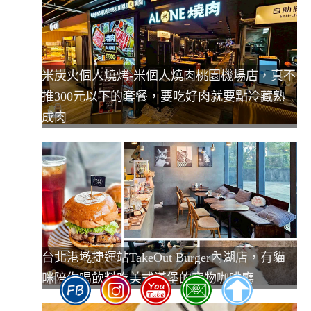
米炭火個人燒烤-米個人燒肉桃園機場店，真不
推300元以下的套餐，要吃好肉就要點冷藏熟
成肉
台北港墘捷運站TakeOut Burger內湖店，有貓
咪陪你喝飲料吃美式漢堡的寵物咖啡廳