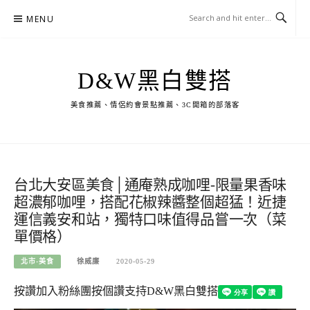
Skip
MENU
to
content
D&W黑白雙搭
美食推薦、情侶約會景點推薦、3C開箱的部落客
台北大安區美食│通庵熟成咖哩-限量果香味
超濃郁咖哩，搭配花椒辣醬整個超猛！近捷
運信義安和站，獨特口味值得品嘗一次（菜
單價格）
北市-美食
徐威廉
2020-05-29
按讚加入粉絲團
按個讚支持D&W黑白雙搭