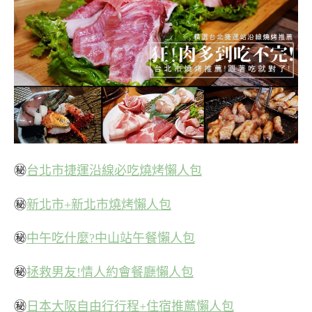
㊙
台北市捷運沿線必吃燒烤懶人包
㊙
新北市+新北市燒烤懶人包
㊙
中午吃什麼?中山站午餐懶人包
㊙
拯救男友!情人約會餐廳懶人包
㊙
日本大阪自由行行程+住宿推薦懶人包