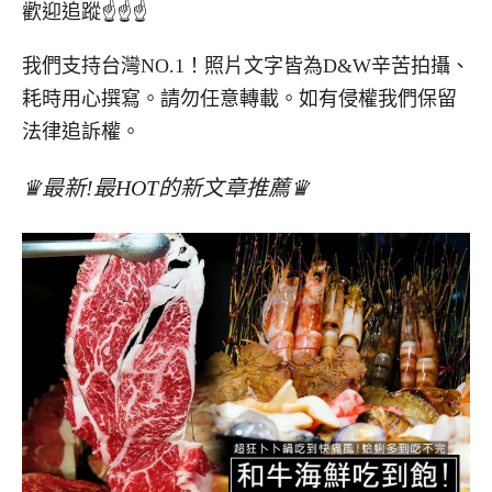
歡迎追蹤☝☝☝
我們支持台灣NO.1！照片文字皆為D&W辛苦拍攝、
耗時用心撰寫。請勿任意轉載。如有侵權我們保留
法律追訴權。
♛最新!最HOT的新文章推薦♛