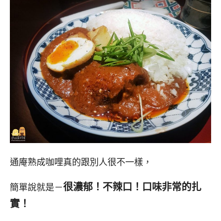
通庵熟成咖哩真的跟別人很不一樣，
很濃郁！不辣口！口味非常的扎
簡單說就是－
實！