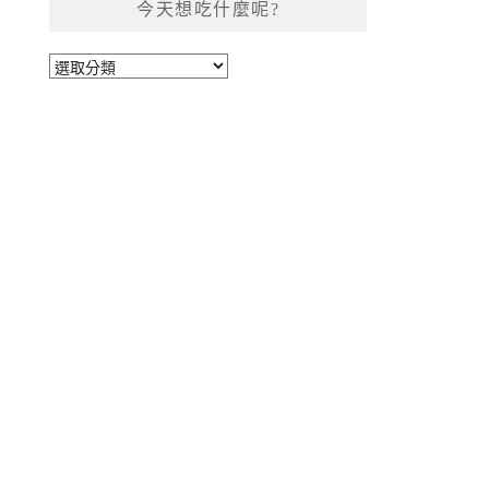
今天想吃什麼呢?
今
天
想
吃
什
麼
呢?