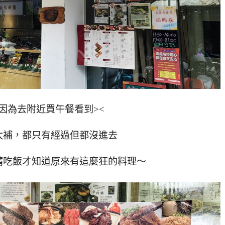
是因為去附近買午餐看到><
太補，都只有經過但都沒進去
請吃飯才知道原來有這麼狂的料理～