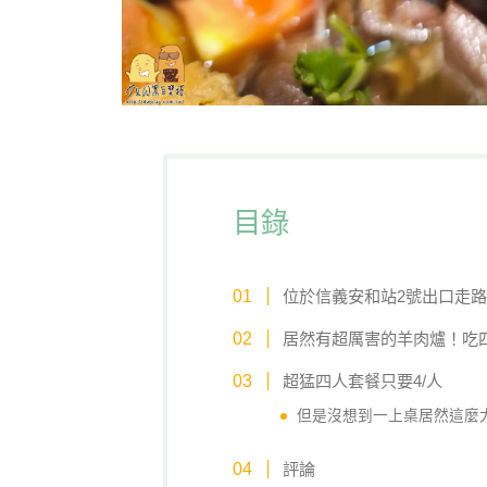
目錄
位於信義安和站2號出口走
居然有超厲害的羊肉爐！吃四
超猛四人套餐只要4/人
但是沒想到一上桌居然這麼
評論