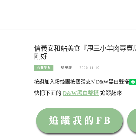
信義安和站美食『甩三小羊肉專賣
剛好
徐威廉
2020-11-10
台灣美食
按讚加入粉絲團
按個讚支持D&W黑白雙搭
快把下面的
D&W黑白雙搭
追蹤起來