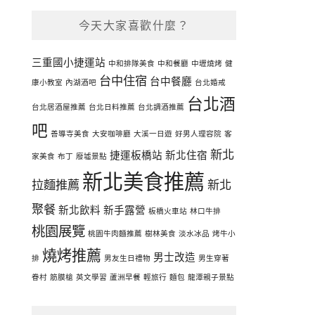
今天大家喜歡什麼？
三重國小捷運站
中和排隊美食
中和餐廳
中壢燒烤
健
台中住宿
台中餐廳
康小教室
內湖酒吧
台北婚戒
台北酒
台北居酒屋推薦
台北日料推薦
台北調酒推薦
吧
善導寺美食
大安咖啡廳
大溪一日遊
好男人理容院
客
新北
捷運板橋站
新北住宿
家美食
布丁
廢墟景點
新北美食推薦
拉麵推薦
新北
聚餐
新北飲料
新手露營
板橋火車站
林口牛排
桃園展覽
桃園牛肉麵推薦
樹林美食
淡水冰品
烤牛小
燒烤推薦
男士改造
排
男友生日禮物
男生穿著
眷村
筋膜槍
英文學習
蘆洲早餐
輕旅行
麵包
龍潭親子景點