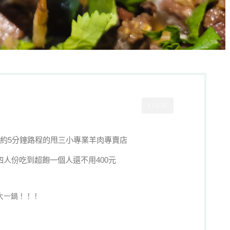
CLOSE
路約5分鐘路程的甩三小專業羊肉專賣店
人份吃到超飽一個人還不用400元
大一鍋！！！