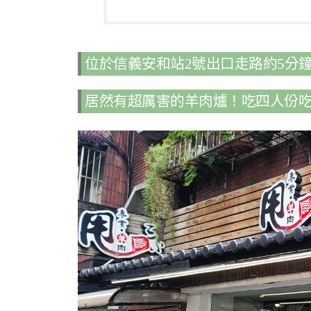
位於信義安和站2號出口走路約5分
居然有超厲害的羊肉爐！吃四人份吃