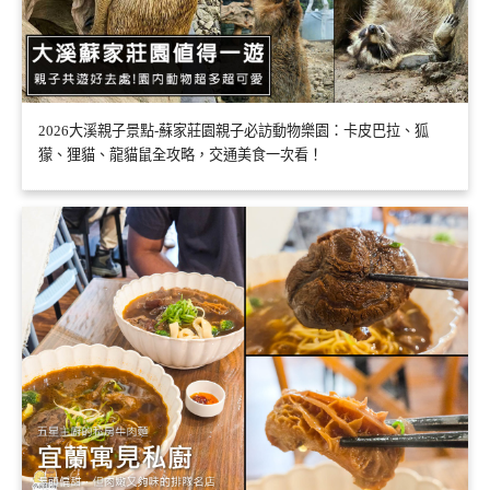
2026大溪親子景點-蘇家莊園親子必訪動物樂園：卡皮巴拉、狐
獴、狸貓、龍貓鼠全攻略，交通美食一次看！