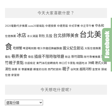
今天大家喜歡什麼？
中永和
2020電動代步推薦
note20玻璃貼
中壢按摩
中壢男裝
中式早餐
中正早午餐
台北美
冰店
台北排隊美食
北投
割包
住宿推薦
冰火湯圓
食
國父紀念館站
吃螃蟹
啤酒喝到飽
噴汁炸雞招牌鹹酥雞
大阪住宿推薦
小
巷弄美食
插座不限時咖啡廳
新
新竹甜點
籠包
情侶
新店
新竹聚餐推薦
竹親子景點
沖繩
港式火鍋
日語檢定
東門油花旋轉燒肉
林口打卡景點
桃園吃冰
親子
湯包
越南河粉
碗粿
茶
華麗餐廳
蜂蜜的功效
西門町飲料
谷阿莫
金萱茶
頭城
住宿
麥當勞
今天想吃什麼呢?
今
天