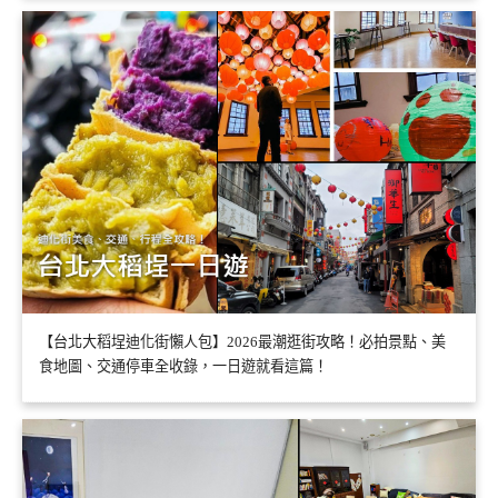
【台北大稻埕迪化街懶人包】2026最潮逛街攻略！必拍景點、美
食地圖、交通停車全收錄，一日遊就看這篇！