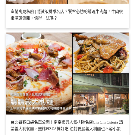
宜蘭寓見私廚 | 隱藏版排隊名店？饕客必訪的銷魂牛肉麵！牛肉很
嫩湯頭偏甜，值得一試嗎？
台北饕客口袋名單公開！南京復興人氣排隊名店Cin Cin Osteria 請
請義大利餐廳，窯烤PIZZA神好吃!油封鴨腿義大利麵也不容小覷