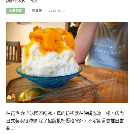
台灣美食
徐威廉
2020-08-14
在花毛 かき氷喫茶吃冰，真的彷彿就在沖繩吃冰一樣，店內
日式裝潢很沖繩 除了招牌枇杷優格冰外，不定期還會推出當
季…