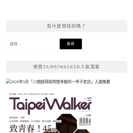
有什麼想找的嗎？
搜
尋
關
鍵
榮登TAIPEIWALKER人氣窩客
字: