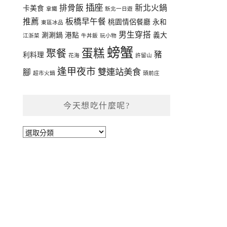
插座
排骨飯
新北火鍋
卡美食
拿鐵
新北一日遊
推薦
板橋早午餐
桃園情侶餐廳
永和
東區冰品
男生穿搭
涮涮鍋
港點
義大
江浙菜
牛丼飯
玩小物
螃蟹
蛋糕
聚餐
豬
利料理
花海
許留山
逢甲夜市
雙連站美食
腳
超市火鍋
頭前庄
今天想吃什麼呢?
今
天
想
吃
什
麼
呢?