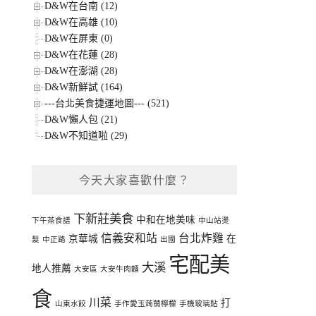
D&W在台南 (12)
D&W在高雄 (10)
D&W在屏東 (0)
D&W在花蓮 (28)
D&W在澎湖 (28)
D&W新鮮試 (164)
---台北美食捷運地圖--- (521)
D&W懶人包 (21)
D&W不知道啦 (29)
今天大家喜歡什麼？
下新莊美食
中和在地美味
下午茶食譜
中山站燙
信義安和站
台北炸雞
京華城
在
髮
中正路
出國
宅配美
大溪
地人推薦
大安區
大安牛肉麵
食
川菜
打
山東水餃
手作愛玉蒟蒻檸檬
手機玻璃貼