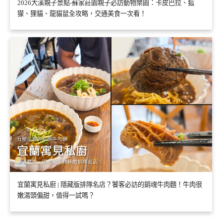
2026大溪親子景點-蘇家莊園親子必訪動物樂園：卡皮巴拉、狐
獴、狸貓、龍貓鼠全攻略，交通美食一次看！
宜蘭寓見私廚 | 隱藏版排隊名店？饕客必訪的銷魂牛肉麵！牛肉很
嫩湯頭偏甜，值得一試嗎？