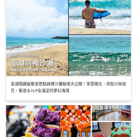
澎湖隱藏版衝浪景點嵵裡沙灘秘境大公開！享受陽光、貝殼沙與浪
花，衝浪＆SUP全滿足的夢幻海灣