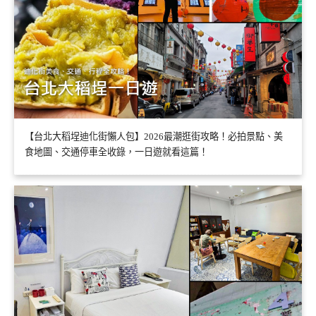
【台北大稻埕迪化街懶人包】2026最潮逛街攻略！必拍景點、美
食地圖、交通停車全收錄，一日遊就看這篇！