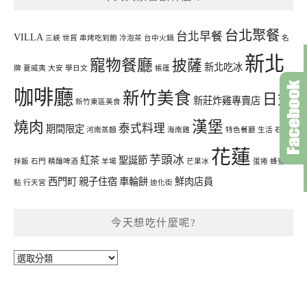
台北聚餐
台北早餐
VILLA
三峽
世貿
串烤吃到飽
冷泡茶
台中火鍋
名
新北
寵物餐廳
披薩
新北吃冰
牌
夏威夷
大安
學日文
帳篷
咖啡廳
新竹美食
日式
新莊炸雞專賣店
新竹東區美食
漢堡
燒肉
泰式料理
期間限定
河南蒸麵
海南雞
特色餐廳
生活
石鍋
花蓮
芋頭冰
紅茶
聖誕節
拌飯
石門
精釀啤酒
羊場
芒果冰
蛋捲
蜂蜜甜
西門町
親子住宿
車輪餅
鮮肉店員
點
行天宮
迪化街
今天想吃什麼呢?
今
天
想
吃