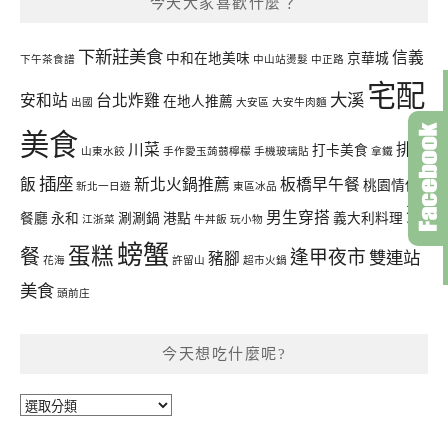
今天大家喜歡什麼？
下新莊美食
信義
中和在地美味
京華城
下午茶食譜
中山站燙髮
中正路
宅配
大溪
安和站
台北炸雞
在地人推薦
出國
大安區
大安牛肉麵
美食
川菜
排骨
打卡美食
山東水餃
手作愛玉蒟蒻檸檬
手機玻璃貼
拿鐵
插座
飯
新北火鍋推薦
板橋早午餐
桃園情侶
新北一日遊
東區冰品
聚
男生穿搭
餐廳
永和
涮涮鍋
港點
義大利料理
江浙菜
牛丼飯
玩小物
螃蟹
蛋糕
餐
逢甲夜市
雙連站
豬腳
花海
許留山
超市火鍋
美食
頭前庄
今天想吃什麼呢?
今
天
想