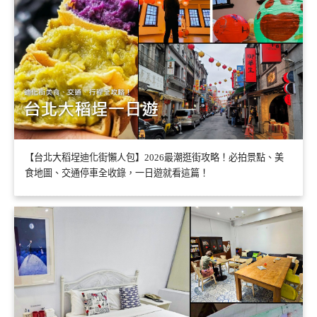
【台北大稻埕迪化街懶人包】2026最潮逛街攻略！必拍景點、美
食地圖、交通停車全收錄，一日遊就看這篇！