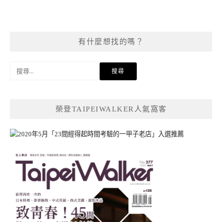
有什麼想找的嗎？
搜
尋
關
鍵
榮登TAIPEIWALKER人氣窩客
字: