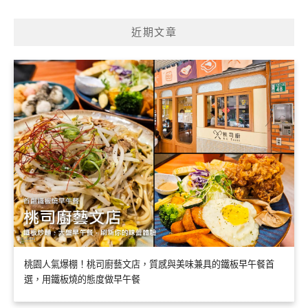
近期文章
桃園人氣爆棚！桃司廚藝文店，質感與美味兼具的鐵板早午餐首
選，用鐵板燒的態度做早午餐