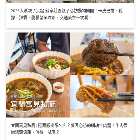
2026大溪親子景點-蘇家莊園親子必訪動物樂園：卡皮巴拉、狐
獴、狸貓、龍貓鼠全攻略，交通美食一次看！
宜蘭寓見私廚 | 隱藏版排隊名店？饕客必訪的銷魂牛肉麵！牛肉很
嫩湯頭偏甜，值得一試嗎？