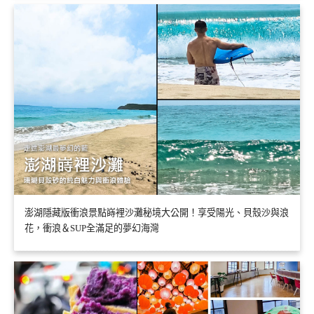
澎湖隱藏版衝浪景點嵵裡沙灘秘境大公開！享受陽光、貝殼沙與浪
花，衝浪＆SUP全滿足的夢幻海灣