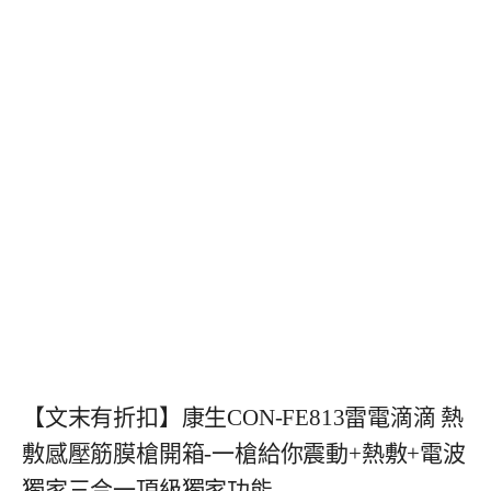
【文末有折扣】康生CON-FE813雷電滴滴 熱
敷感壓筋膜槍開箱-一槍給你震動+熱敷+電波
獨家三合一頂級獨家功能