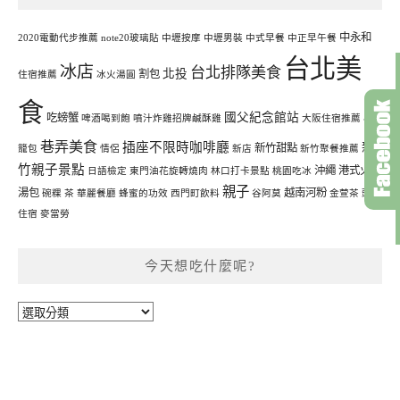
中永和
2020電動代步推薦
note20玻璃貼
中壢按摩
中壢男裝
中式早餐
中正早午餐
台北美
冰店
台北排隊美食
北投
割包
住宿推薦
冰火湯圓
食
國父紀念館站
吃螃蟹
啤酒喝到飽
噴汁炸雞招牌鹹酥雞
大阪住宿推薦
小
巷弄美食
插座不限時咖啡廳
新
新竹甜點
籠包
情侶
新店
新竹聚餐推薦
竹親子景點
沖繩
港式火鍋
日語檢定
東門油花旋轉燒肉
林口打卡景點
桃園吃冰
親子
湯包
越南河粉
碗粿
茶
華麗餐廳
蜂蜜的功效
西門町飲料
谷阿莫
金萱茶
頭城
住宿
麥當勞
今天想吃什麼呢?
今
天
想
吃
什