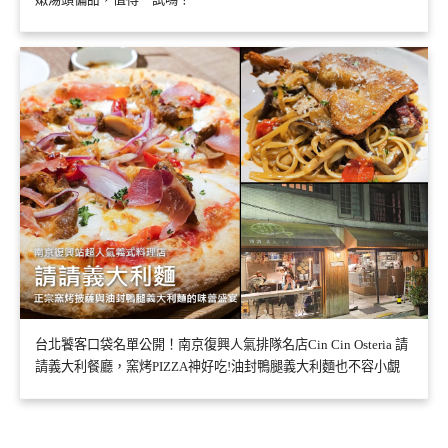
台北饕客口袋名單公開！南京復興人氣排隊名店Cin Cin Osteria 請
請義大利餐廳，窯烤PIZZA神好吃!油封鴨腿義大利麵也不容小覷