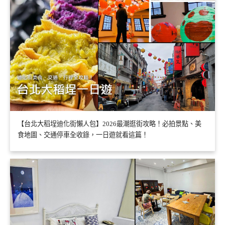
【台北大稻埕迪化街懶人包】2026最潮逛街攻略！必拍景點、美
食地圖、交通停車全收錄，一日遊就看這篇！