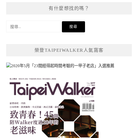
有什麼想找的嗎？
搜
尋
關
鍵
榮登TAIPEIWALKER人氣窩客
字: