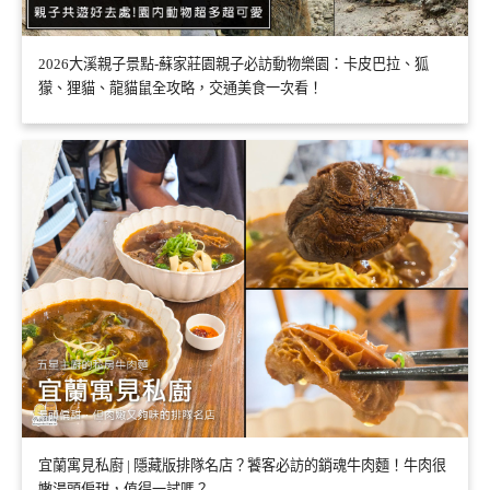
2026大溪親子景點-蘇家莊園親子必訪動物樂園：卡皮巴拉、狐
獴、狸貓、龍貓鼠全攻略，交通美食一次看！
宜蘭寓見私廚 | 隱藏版排隊名店？饕客必訪的銷魂牛肉麵！牛肉很
嫩湯頭偏甜，值得一試嗎？