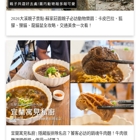
2026大溪親子景點-蘇家莊園親子必訪動物樂園：卡皮巴拉、狐
獴、狸貓、龍貓鼠全攻略，交通美食一次看！
宜蘭寓見私廚 | 隱藏版排隊名店？饕客必訪的銷魂牛肉麵！牛肉很