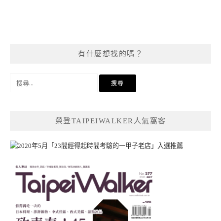
有什麼想找的嗎？
搜
尋
關
鍵
榮登TAIPEIWALKER人氣窩客
字: