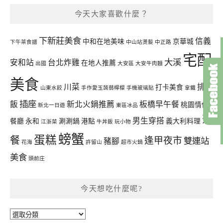
今天大家喜歡什麼？
下新莊美食
信義
中和在地美味
京華城
下午茶食譜
中山站燙髮
中正路
宅配
大溪
安和站
台北炸雞
在地人推薦
出國
大安區
大安牛肉麵
美食
川菜
排骨
打卡美食
山東水餃
手作愛玉蒟蒻檸檬
手機玻璃貼
拿鐵
插座
飯
新北火鍋推薦
板橋早午餐
桃園情侶
新北一日遊
東區冰品
聚
男生穿搭
餐廳
永和
涮涮鍋
港點
義大利料理
江浙菜
牛丼飯
玩小物
螃蟹
蛋糕
餐
逢甲夜市
雙連站
豬腳
花海
許留山
超市火鍋
美食
頭前庄
今天想吃什麼呢?
今