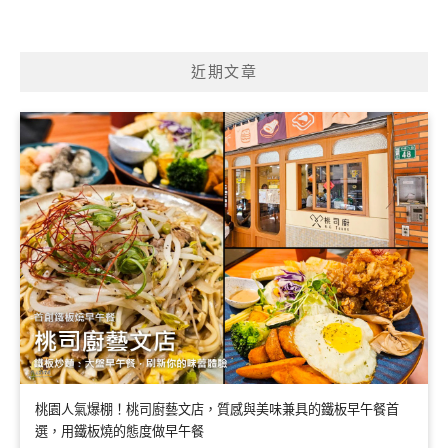
近期文章
桃園人氣爆棚！桃司廚藝文店，質感與美味兼具的鐵板早午餐首
選，用鐵板燒的態度做早午餐