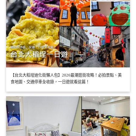
【台北大稻埕迪化街懶人包】2026最潮逛街攻略！必拍景點、美
食地圖、交通停車全收錄，一日遊就看這篇！