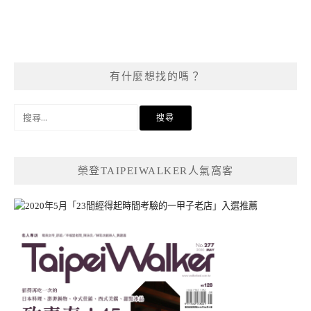
有什麼想找的嗎？
搜
尋
關
鍵
榮登TAIPEIWALKER人氣窩客
字: