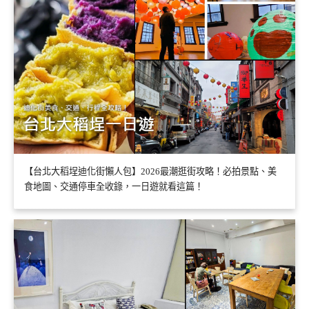
【台北大稻埕迪化街懶人包】2026最潮逛街攻略！必拍景點、美
食地圖、交通停車全收錄，一日遊就看這篇！