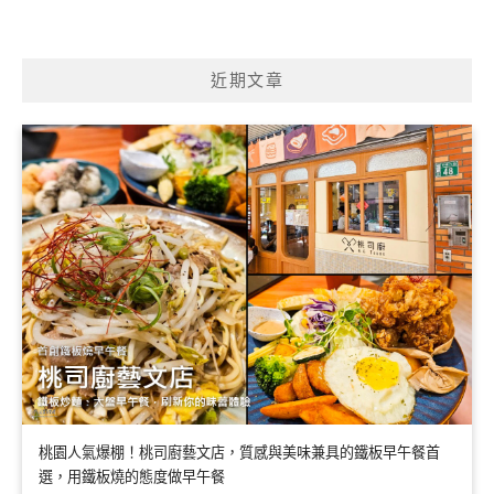
近期文章
桃園人氣爆棚！桃司廚藝文店，質感與美味兼具的鐵板早午餐首
選，用鐵板燒的態度做早午餐