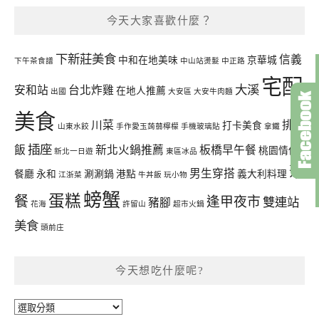
今天大家喜歡什麼？
下新莊美食
信義
中和在地美味
京華城
下午茶食譜
中山站燙髮
中正路
宅配
大溪
安和站
台北炸雞
在地人推薦
出國
大安區
大安牛肉麵
美食
川菜
排骨
打卡美食
山東水餃
手作愛玉蒟蒻檸檬
手機玻璃貼
拿鐵
插座
飯
新北火鍋推薦
板橋早午餐
桃園情侶
新北一日遊
東區冰品
聚
男生穿搭
餐廳
永和
涮涮鍋
港點
義大利料理
江浙菜
牛丼飯
玩小物
螃蟹
蛋糕
餐
逢甲夜市
雙連站
豬腳
花海
許留山
超市火鍋
美食
頭前庄
今天想吃什麼呢?
今