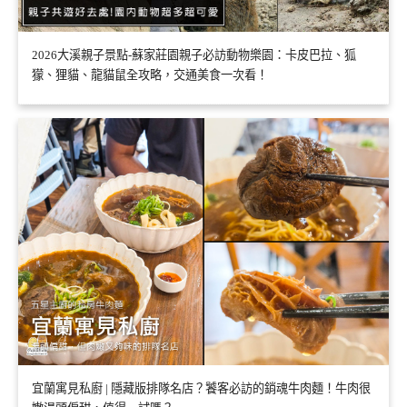
2026大溪親子景點-蘇家莊園親子必訪動物樂園：卡皮巴拉、狐
獴、狸貓、龍貓鼠全攻略，交通美食一次看！
宜蘭寓見私廚 | 隱藏版排隊名店？饕客必訪的銷魂牛肉麵！牛肉很