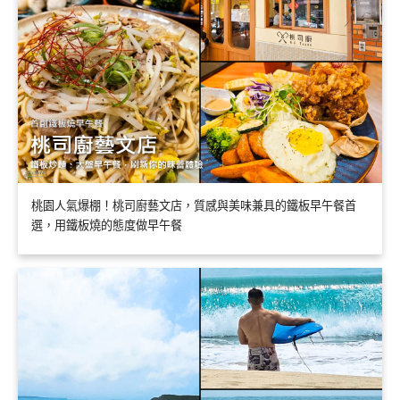
桃園人氣爆棚！桃司廚藝文店，質感與美味兼具的鐵板早午餐首
選，用鐵板燒的態度做早午餐