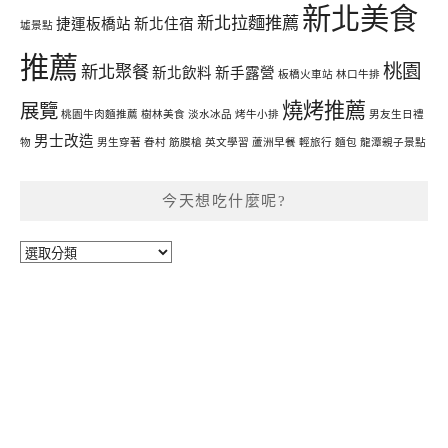
新北美食
新北拉麵推薦
捷運板橋站
新北住宿
墟景點
推薦
桃園
新北聚餐
新北飲料
新手露營
板橋火車站
林口牛排
燒烤推薦
展覽
桃園牛肉麵推薦
樹林美食
淡水冰品
烤牛小排
男友生日禮
男士改造
物
男生穿著
眷村
筋膜槍
英文學習
蘆洲早餐
輕旅行
麵包
龍潭親子景點
今天想吃什麼呢?
今
天
想
吃
什
麼
呢?