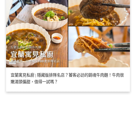
宜蘭寓見私廚 | 隱藏版排隊名店？饕客必訪的銷魂牛肉麵！牛肉很
嫩湯頭偏甜，值得一試嗎？