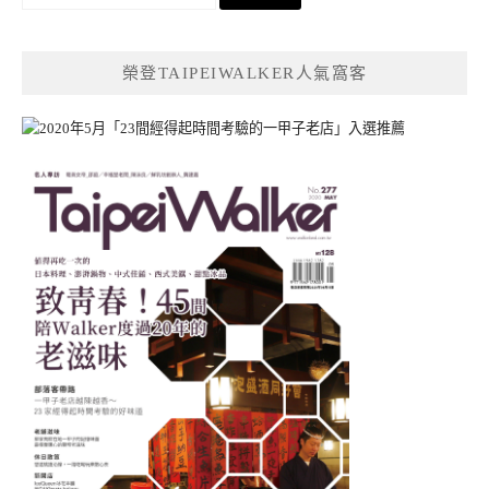
尋
關
鍵
榮登TAIPEIWALKER人氣窩客
字: