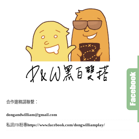
合作邀稿請聯繫：
dongandwilliam@gmail.com
私訊FB粉專
https://www.facebook.com/dongwilliamplay/