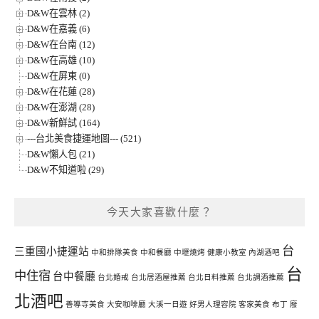
D&W在雲林 (2)
D&W在嘉義 (6)
D&W在台南 (12)
D&W在高雄 (10)
D&W在屏東 (0)
D&W在花蓮 (28)
D&W在澎湖 (28)
D&W新鮮試 (164)
---台北美食捷運地圖--- (521)
D&W懶人包 (21)
D&W不知道啦 (29)
今天大家喜歡什麼？
台
三重國小捷運站
中和排隊美食
中和餐廳
中壢燒烤
健康小教室
內湖酒吧
台
中住宿
台中餐廳
台北婚戒
台北居酒屋推薦
台北日料推薦
台北調酒推薦
北酒吧
善導寺美食
大安咖啡廳
大溪一日遊
好男人理容院
客家美食
布丁
廢