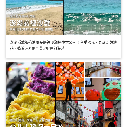
澎湖隱藏版衝浪景點嵵裡沙灘秘境大公開！享受陽光、貝殼沙與浪
花，衝浪＆SUP全滿足的夢幻海灣