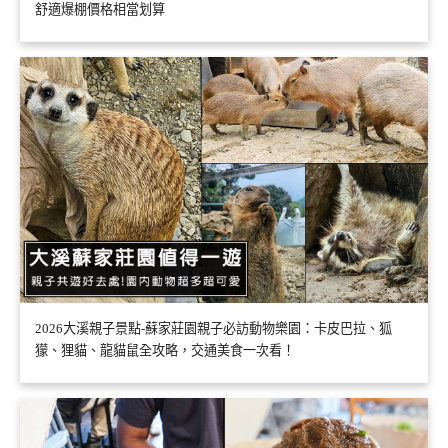
舒適爆棚價格相當划算
2026大溪親子景點-蘇家莊園親子必訪動物樂園：卡皮巴拉、狐
獴、狸貓、龍貓鼠全攻略，交通美食一次看！