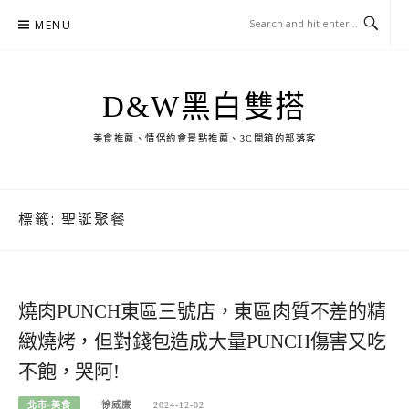
Skip
MENU
to
content
D&W黑白雙搭
美食推薦、情侶約會景點推薦、3C開箱的部落客
標籤:
聖誕聚餐
燒肉PUNCH東區三號店，東區肉質不差的精
緻燒烤，但對錢包造成大量PUNCH傷害又吃
不飽，哭阿!
北市-美食
徐威廉
2024-12-02