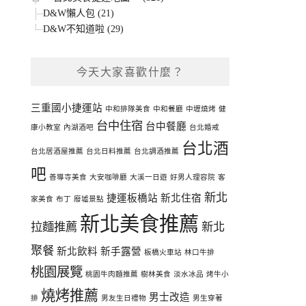
D&W懶人包 (21)
D&W不知道啦 (29)
今天大家喜歡什麼？
三重國小捷運站
中和排隊美食
中和餐廳
中壢燒烤
健
台中住宿
台中餐廳
康小教室
內湖酒吧
台北婚戒
台北酒
台北居酒屋推薦
台北日料推薦
台北調酒推薦
吧
善導寺美食
大安咖啡廳
大溪一日遊
好男人理容院
客
新北
捷運板橋站
新北住宿
家美食
布丁
廢墟景點
新北美食推薦
拉麵推薦
新北
聚餐
新北飲料
新手露營
板橋火車站
林口牛排
桃園展覽
桃園牛肉麵推薦
樹林美食
淡水冰品
烤牛小
燒烤推薦
男士改造
排
男友生日禮物
男生穿著