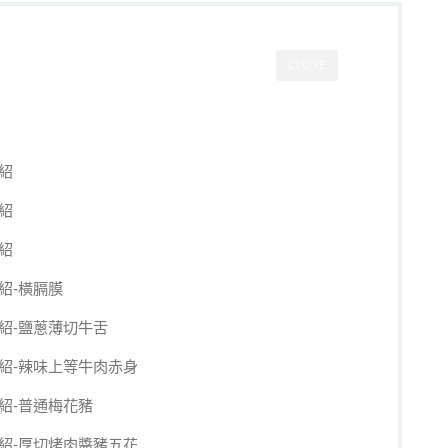
CLOSE
紹
紹
紹
紹-橫膈膜
介紹-鹽蔥薄切牛舌
介紹-辣味上等牛肉赤身
介紹-普通梅花豬
介紹-厚切烤肉醬豬五花