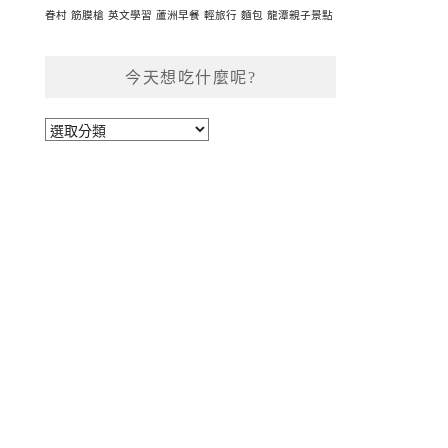
眷村
筋膜槍
英文學習
蘆洲早餐
輕旅行
麵包
龍潭親子景點
今天想吃什麼呢?
今
天
想
吃
什
麼
呢?