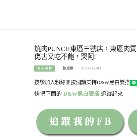
燒肉PUNCH東區三號店，東區肉
傷害又吃不飽，哭阿!
徐威廉
2024-12-02
北市-美食
按讚加入粉絲團
按個讚支持D&W黑白雙搭
快把下面的
D&W黑白雙搭
追蹤起來