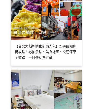
【台北大稻埕迪化街懶人包】2026最潮逛
街攻略！必拍景點、美食地圖、交通停車
全收錄，一日遊就看這篇！