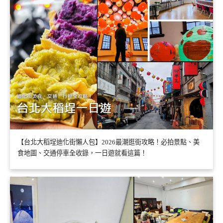
【台北大稻埕迪化街懶人包】2026最潮逛街攻略！必拍景點、美
食地圖、交通停車全收錄，一日遊就看這篇！