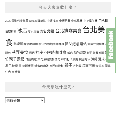
今天大家喜歡什麼？
中永和
2020電動代步推薦
note20玻璃貼
中壢按摩
中壢男裝
中式早餐
中正早午餐
台北美
冰店
台北排隊美食
北投
割包
住宿推薦
冰火湯圓
食
國父紀念館站
吃螃蟹
啤酒喝到飽
噴汁炸雞招牌鹹酥雞
大阪住宿推薦
小
巷弄美食
插座不限時咖啡廳
新
新竹甜點
籠包
情侶
新店
新竹聚餐推薦
竹親子景點
沖繩
港式火鍋
日語檢定
東門油花旋轉燒肉
林口打卡景點
桃園吃冰
親子
湯包
越南河粉
碗粿
茶
華麗餐廳
蜂蜜的功效
西門町飲料
谷阿莫
金萱茶
頭城
住宿
麥當勞
今天想吃什麼呢?
今
天
想