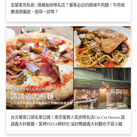
宜蘭寓見私廚 | 隱藏版排隊名店？饕客必訪的銷魂牛肉麵！牛肉很
嫩湯頭偏甜，值得一試嗎？
台北饕客口袋名單公開！南京復興人氣排隊名店Cin Cin Osteria 請
請義大利餐廳，窯烤PIZZA神好吃!油封鴨腿義大利麵也不容小覷