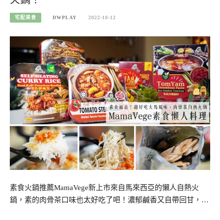
宅配美食
DWPLAY
2022-10-12
素食火鍋推薦MamaVege新上市來自馬來西亞的懶人自熱火
鍋，素的肉骨茶口味也太好吃了吧！濃郁鹹香又自帶回甘，…