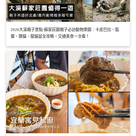
2026大溪親子景點-蘇家莊園親子必訪動物樂園：卡皮巴拉、狐
獴、狸貓、龍貓鼠全攻略，交通美食一次看！