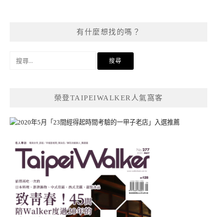
有什麼想找的嗎？
搜
尋
關
鍵
榮登TAIPEIWALKER人氣窩客
字: