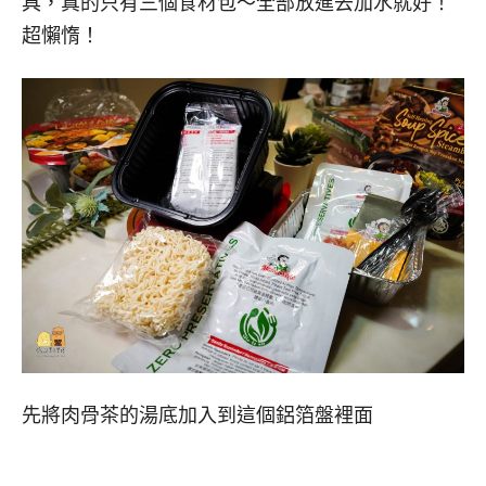
具，真的只有三個食材包～全部放進去加水就好！
超懶惰！
先將肉骨茶的湯底加入到這個鋁箔盤裡面