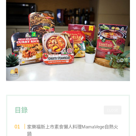
目錄
CLOSE
家樂福新上市素食懶人料理MamaVege自熱火
鍋