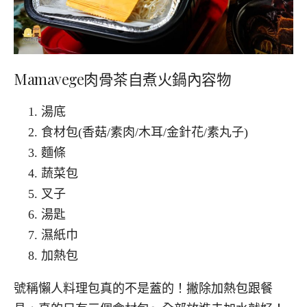
Mamavege肉骨茶自煮火鍋內容物
湯底
食材包(香菇/素肉/木耳/金針花/素丸子)
麵條
蔬菜包
叉子
湯匙
濕紙巾
加熱包
號稱懶人料理包真的不是蓋的！撇除加熱包跟餐