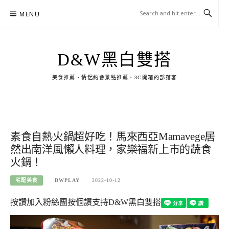
Skip
MENU
to
content
D&W黑白雙搭
美食推薦、情侶約會景點推薦、3C開箱的部落客
素食自熱火鍋超好吃！馬來西亞Mamavege居
然出南洋風懶人料理，家樂福新上市的蔬食
火鍋！
宅配美食
DWPLAY
2022-10-12
按讚加入粉絲團
按個讚支持D&W黑白雙搭