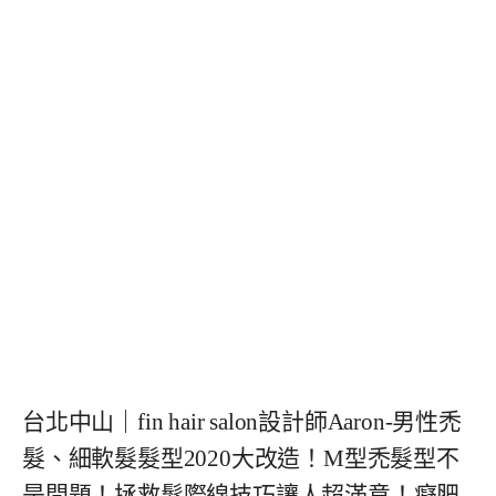
台北中山｜fin hair salon設計師Aaron-男性禿
髮、細軟髮髮型2020大改造！M型禿髮型不
是問題！拯救髮際線技巧讓人超滿意！癡肥