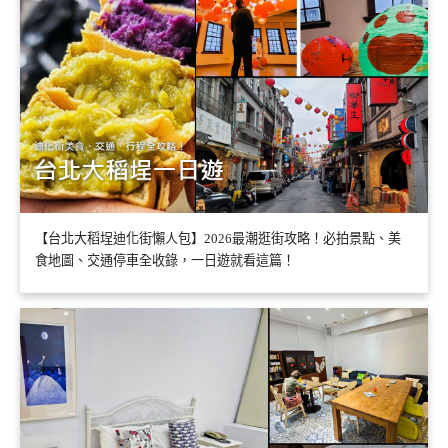
【台北大稻埕迪化街懶人包】2026最潮逛街攻略！必拍景點、美
食地圖、交通停車全收錄，一日遊就看這篇！