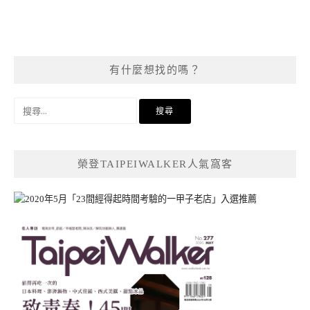
有什麼想找的嗎？
搜
尋
關
鍵
榮登TAIPEIWALKER人氣窩客
字: