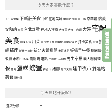
今天大家喜歡什麼？
下新莊美食
信義
中和在地美味
京華城
下午茶食譜
中山站燙髮
中正路
宅配
大溪
安和站
台北炸雞
在地人推薦
出國
大安區
大安牛肉麵
美食
川菜
排骨
打卡美食
山東水餃
手作愛玉蒟蒻檸檬
手機玻璃貼
拿鐵
插座
飯
新北火鍋推薦
板橋早午餐
桃園情侶
新北一日遊
東區冰品
聚
男生穿搭
餐廳
永和
涮涮鍋
港點
義大利料理
江浙菜
牛丼飯
玩小物
螃蟹
蛋糕
餐
逢甲夜市
雙連站
豬腳
花海
許留山
超市火鍋
美食
頭前庄
今天想吃什麼呢?
今
天