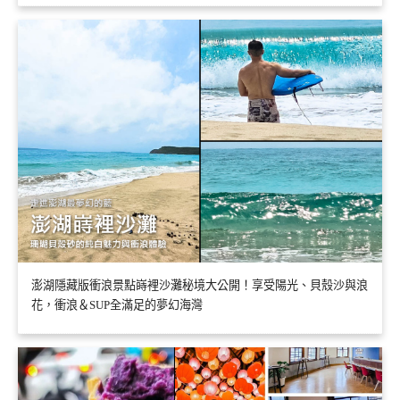
澎湖隱藏版衝浪景點嵵裡沙灘秘境大公開！享受陽光、貝殼沙與浪
花，衝浪＆SUP全滿足的夢幻海灣