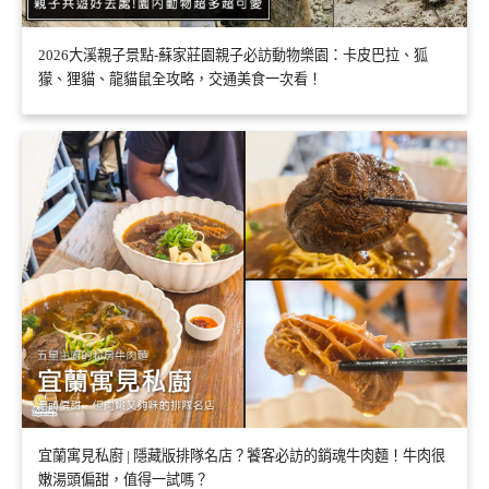
2026大溪親子景點-蘇家莊園親子必訪動物樂園：卡皮巴拉、狐
獴、狸貓、龍貓鼠全攻略，交通美食一次看！
宜蘭寓見私廚 | 隱藏版排隊名店？饕客必訪的銷魂牛肉麵！牛肉很
嫩湯頭偏甜，值得一試嗎？