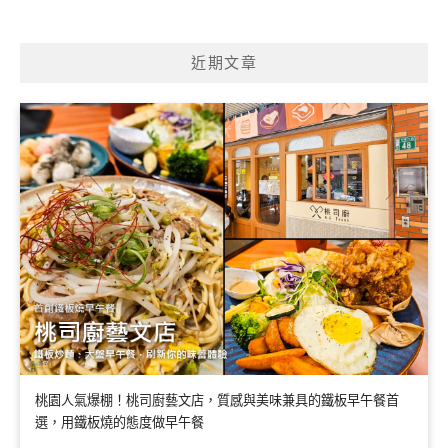
近期文章
桃園人氣爆棚！桃司廚藝文店，質感與美味兼具的鐵板早午餐首
選，用鐵板燒的態度做早午餐