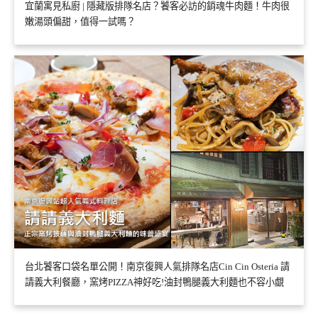
宜蘭寓見私廚 | 隱藏版排隊名店？饕客必訪的銷魂牛肉麵！牛肉很
嫩湯頭偏甜，值得一試嗎？
台北饕客口袋名單公開！南京復興人氣排隊名店Cin Cin Osteria 請
請義大利餐廳，窯烤PIZZA神好吃!油封鴨腿義大利麵也不容小覷