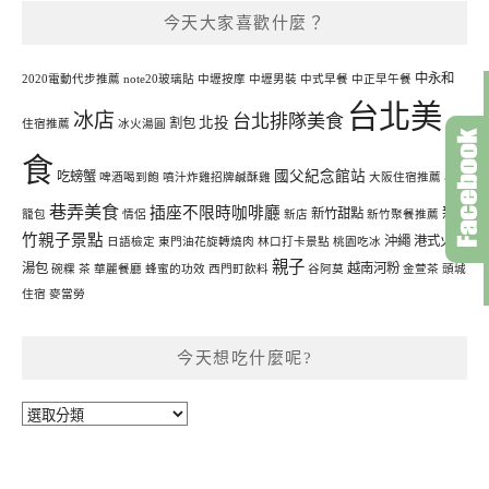
今天大家喜歡什麼？
中永和
2020電動代步推薦
note20玻璃貼
中壢按摩
中壢男裝
中式早餐
中正早午餐
台北美
冰店
台北排隊美食
北投
割包
住宿推薦
冰火湯圓
食
國父紀念館站
吃螃蟹
啤酒喝到飽
噴汁炸雞招牌鹹酥雞
大阪住宿推薦
小
巷弄美食
插座不限時咖啡廳
新
新竹甜點
籠包
情侶
新店
新竹聚餐推薦
竹親子景點
沖繩
港式火鍋
日語檢定
東門油花旋轉燒肉
林口打卡景點
桃園吃冰
親子
湯包
越南河粉
碗粿
茶
華麗餐廳
蜂蜜的功效
西門町飲料
谷阿莫
金萱茶
頭城
住宿
麥當勞
今天想吃什麼呢?
今
天
想
吃