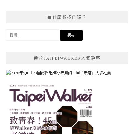
有什麼想找的嗎？
搜
尋
關
鍵
榮登TAIPEIWALKER人氣窩客
字: