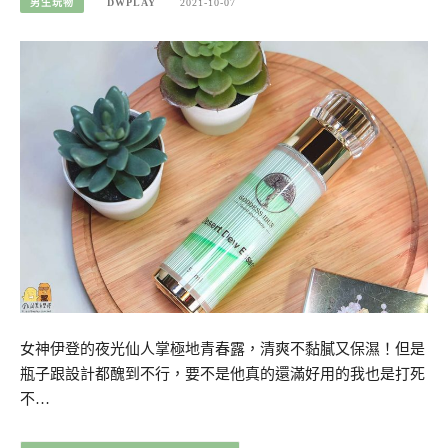
男生玩物
DWPLAY
2021-10-07
女神伊登的夜光仙人掌極地青春露，清爽不黏膩又保濕！但是
瓶子跟設計都醜到不行，要不是他真的還滿好用的我也是打死
不…