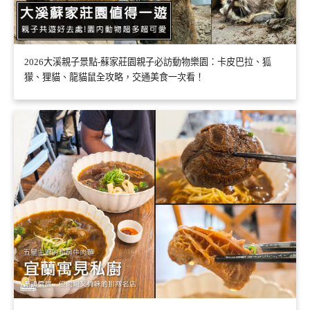
2026大溪親子景點-蘇家莊園親子必訪動物樂園：卡皮巴拉、狐
獴、狸貓、龍貓鼠全攻略，交通美食一次看！