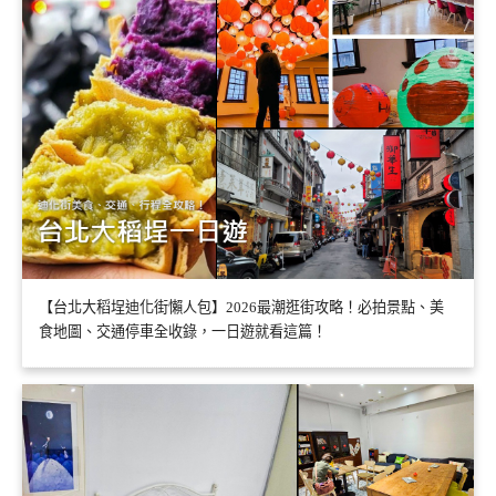
【台北大稻埕迪化街懶人包】2026最潮逛街攻略！必拍景點、美
食地圖、交通停車全收錄，一日遊就看這篇！