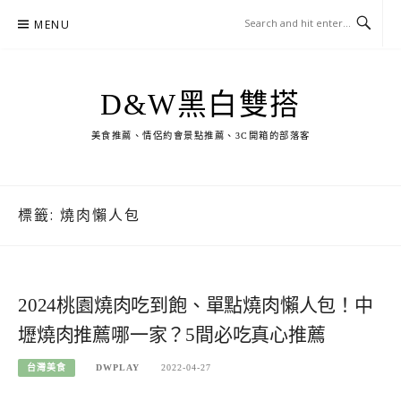
Skip
MENU
to
content
D&W黑白雙搭
美食推薦、情侶約會景點推薦、3C開箱的部落客
標籤:
燒肉懶人包
2024桃園燒肉吃到飽、單點燒肉懶人包！中
壢燒肉推薦哪一家？5間必吃真心推薦
台灣美食
DWPLAY
2022-04-27