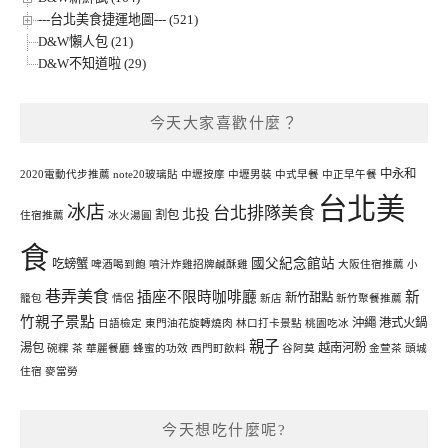
---台北美食捷運地圖--- (521)
D&W懶人包 (21)
D&W不知道啦 (29)
今天大家喜歡什麼？
中永和
2020電動代步推薦
note20玻璃貼
中壢按摩
中壢男裝
中式早餐
中正早午餐
台北美
冰店
台北排隊美食
北投
割包
住宿推薦
冰火湯圓
食
國父紀念館站
吃螃蟹
啤酒喝到飽
噴汁炸雞招牌鹹酥雞
大阪住宿推薦
小
巷弄美食
插座不限時咖啡廳
新
新竹甜點
籠包
情侶
新店
新竹聚餐推薦
竹親子景點
沖繩
港式火鍋
日語檢定
東門油花旋轉燒肉
林口打卡景點
桃園吃冰
親子
湯包
越南河粉
碗粿
茶
華麗餐廳
蜂蜜的功效
西門町飲料
谷阿莫
金萱茶
頭城
住宿
麥當勞
今天想吃什麼呢?