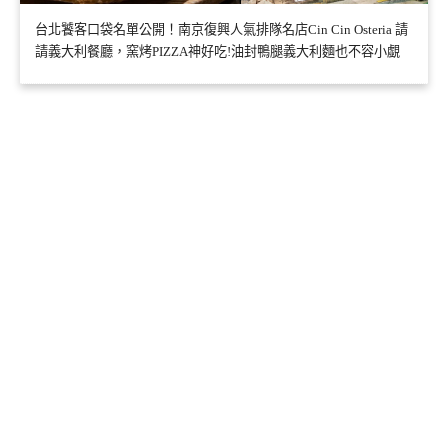
台北饕客口袋名單公開！南京復興人氣排隊名店Cin Cin Osteria 請
請義大利餐廳，窯烤PIZZA神好吃!油封鴨腿義大利麵也不容小覷