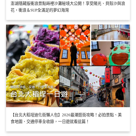
澎湖隱藏版衝浪景點嵵裡沙灘秘境大公開！享受陽光、貝殼沙與浪
花，衝浪＆SUP全滿足的夢幻海灣
【台北大稻埕迪化街懶人包】2026最潮逛街攻略！必拍景點、美
食地圖、交通停車全收錄，一日遊就看這篇！