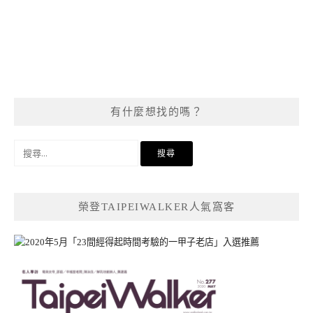
有什麼想找的嗎？
搜
尋
關
鍵
榮登TAIPEIWALKER人氣窩客
字: