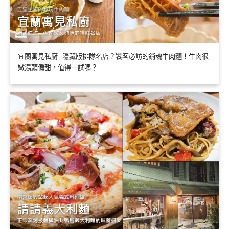
宜蘭寓見私廚 | 隱藏版排隊名店？饕客必訪的銷魂牛肉麵！牛肉很
嫩湯頭偏甜，值得一試嗎？