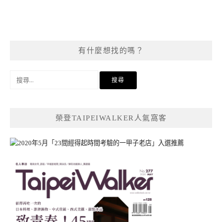
有什麼想找的嗎？
搜
尋
關
鍵
榮登TAIPEIWALKER人氣窩客
字: