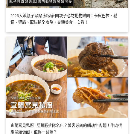
2026大溪親子景點-蘇家莊園親子必訪動物樂園：卡皮巴拉、狐
獴、狸貓、龍貓鼠全攻略，交通美食一次看！
宜蘭寓見私廚 | 隱藏版排隊名店？饕客必訪的銷魂牛肉麵！牛肉很
嫩湯頭偏甜，值得一試嗎？