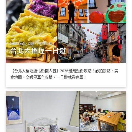
【台北大稻埕迪化街懶人包】2026最潮逛街攻略！必拍景點、美
食地圖、交通停車全收錄，一日遊就看這篇！