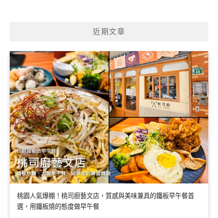
近期文章
桃園人氣爆棚！桃司廚藝文店，質感與美味兼具的鐵板早午餐首
選，用鐵板燒的態度做早午餐