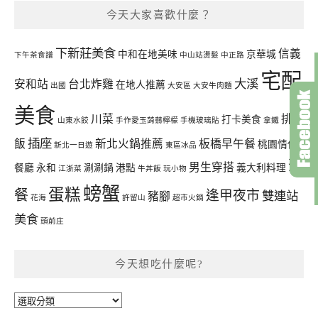
今天大家喜歡什麼？
下新莊美食
信義
中和在地美味
京華城
下午茶食譜
中山站燙髮
中正路
宅配
大溪
安和站
台北炸雞
在地人推薦
出國
大安區
大安牛肉麵
美食
川菜
排骨
打卡美食
山東水餃
手作愛玉蒟蒻檸檬
手機玻璃貼
拿鐵
插座
飯
新北火鍋推薦
板橋早午餐
桃園情侶
新北一日遊
東區冰品
聚
男生穿搭
餐廳
永和
涮涮鍋
港點
義大利料理
江浙菜
牛丼飯
玩小物
螃蟹
蛋糕
餐
逢甲夜市
雙連站
豬腳
花海
許留山
超市火鍋
美食
頭前庄
今天想吃什麼呢?
今
天