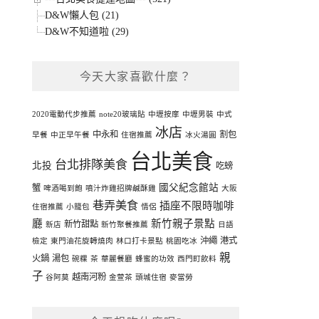
D&W懶人包 (21)
D&W不知道啦 (29)
今天大家喜歡什麼？
2020電動代步推薦
note20玻璃貼
中壢按摩
中壢男裝
中式
冰店
中永和
割包
早餐
中正早午餐
住宿推薦
冰火湯圓
台北美食
台北排隊美食
北投
吃螃
國父紀念館站
蟹
啤酒喝到飽
噴汁炸雞招牌鹹酥雞
大阪
巷弄美食
插座不限時咖啡
住宿推薦
小籠包
情侶
廳
新竹親子景點
新竹甜點
新店
新竹聚餐推薦
日語
沖繩
港式
檢定
東門油花旋轉燒肉
林口打卡景點
桃園吃冰
親
火鍋
湯包
碗粿
茶
華麗餐廳
蜂蜜的功效
西門町飲料
子
越南河粉
谷阿莫
金萱茶
頭城住宿
麥當勞