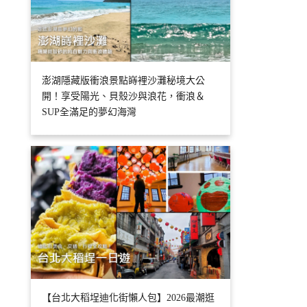
澎湖隱藏版衝浪景點嵵裡沙灘秘境大公
開！享受陽光、貝殼沙與浪花，衝浪＆
SUP全滿足的夢幻海灣
【台北大稻埕迪化街懶人包】2026最潮逛