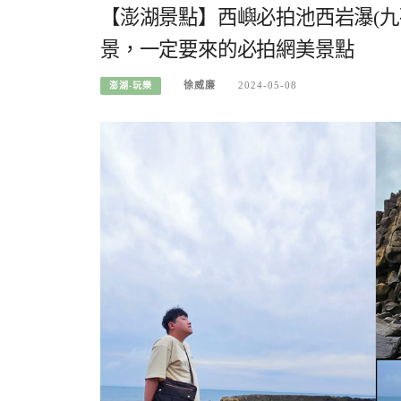
【澎湖景點】西嶼必拍池西岩瀑(九
景，一定要來的必拍網美景點
徐威廉
2024-05-08
澎湖-玩樂