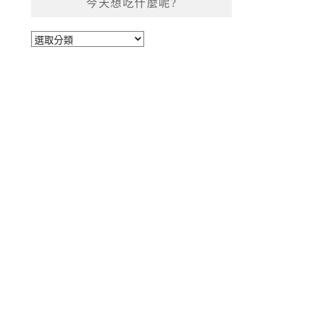
今天想吃什麼呢?
今
天
想
吃
什
麼
呢?