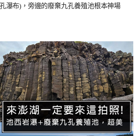
孔瀑布)，旁邊的廢棄九孔養殖池根本神場