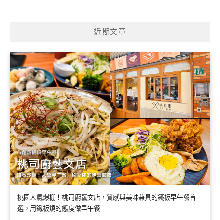
近期文章
桃園人氣爆棚！桃司廚藝文店，質感與美味兼具的鐵板早午餐首
選，用鐵板燒的態度做早午餐