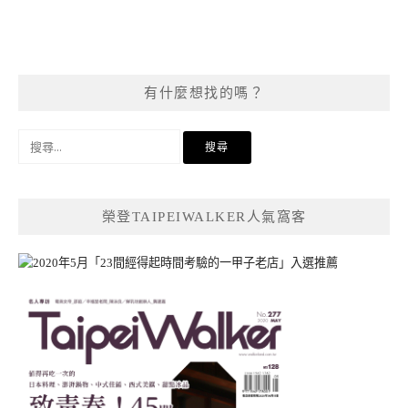
有什麼想找的嗎？
搜
尋
關
鍵
榮登TAIPEIWALKER人氣窩客
字: