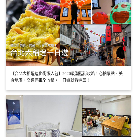
【台北大稻埕迪化街懶人包】2026最潮逛街攻略！必拍景點、美
食地圖、交通停車全收錄，一日遊就看這篇！