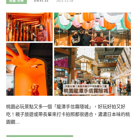
桃園-玩樂
DWPLAY
2021-12-28
桃園必玩景點又多一個「龍潭手信霧隱城」，好玩好拍又好
吃！親子旅遊或帶長輩來打卡拍照都很適合，濃濃日本味的桃
園觀…