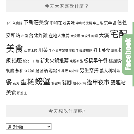
今天大家喜歡什麼？
下新莊美食
信義
中和在地美味
京華城
下午茶食譜
中山站燙髮
中正路
宅配
大溪
安和站
台北炸雞
在地人推薦
出國
大安區
大安牛肉麵
美食
川菜
排骨
打卡美食
山東水餃
手作愛玉蒟蒻檸檬
手機玻璃貼
拿鐵
插座
飯
新北火鍋推薦
板橋早午餐
桃園情侶
新北一日遊
東區冰品
聚
男生穿搭
餐廳
永和
涮涮鍋
港點
義大利料理
江浙菜
牛丼飯
玩小物
螃蟹
蛋糕
餐
逢甲夜市
雙連站
豬腳
花海
許留山
超市火鍋
美食
頭前庄
今天想吃什麼呢?
今
天