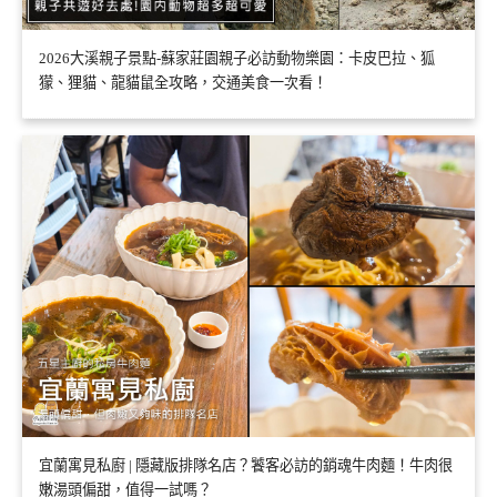
2026大溪親子景點-蘇家莊園親子必訪動物樂園：卡皮巴拉、狐
獴、狸貓、龍貓鼠全攻略，交通美食一次看！
宜蘭寓見私廚 | 隱藏版排隊名店？饕客必訪的銷魂牛肉麵！牛肉很
嫩湯頭偏甜，值得一試嗎？