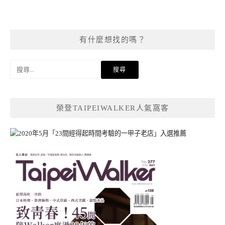
有什麼想找的嗎？
搜
尋
關
鍵
榮登TAIPEIWALKER人氣窩客
字: