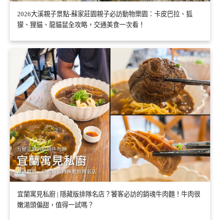
2026大溪親子景點-蘇家莊園親子必訪動物樂園：卡皮巴拉、狐
獴、狸貓、龍貓鼠全攻略，交通美食一次看！
宜蘭寓見私廚 | 隱藏版排隊名店？饕客必訪的銷魂牛肉麵！牛肉很
嫩湯頭偏甜，值得一試嗎？