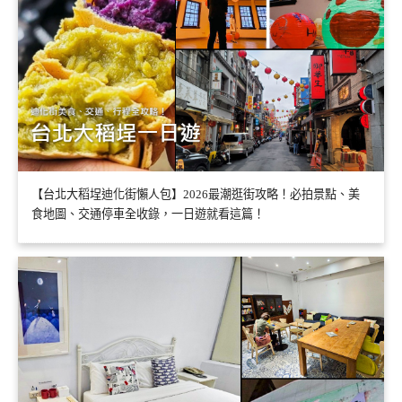
【台北大稻埕迪化街懶人包】2026最潮逛街攻略！必拍景點、美
食地圖、交通停車全收錄，一日遊就看這篇！