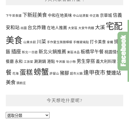
下新莊美食
信義
中和在地美味
京華城
下午茶食譜
中山站燙髮
中正路
宅配
大溪
安和站
台北炸雞
在地人推薦
出國
大安區
大安牛肉麵
美食
川菜
排骨
打卡美食
山東水餃
手作愛玉蒟蒻檸檬
手機玻璃貼
拿鐵
插座
飯
新北火鍋推薦
板橋早午餐
桃園情侶
新北一日遊
東區冰品
聚
男生穿搭
餐廳
永和
涮涮鍋
港點
義大利料理
江浙菜
牛丼飯
玩小物
螃蟹
蛋糕
餐
逢甲夜市
雙連站
豬腳
花海
許留山
超市火鍋
美食
頭前庄
今天想吃什麼呢?
今
天
想