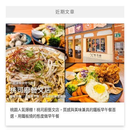
近期文章
桃園人氣爆棚！桃司廚藝文店，質感與美味兼具的鐵板早午餐首
選，用鐵板燒的態度做早午餐