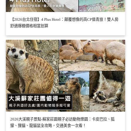
【2026台北住宿】4 Plus Hotel：顛覆想像的高CP值青旅！雙人房
舒適爆棚價格相當划算
2026大溪親子景點-蘇家莊園親子必訪動物樂園：卡皮巴拉、狐
獴、狸貓、龍貓鼠全攻略，交通美食一次看！