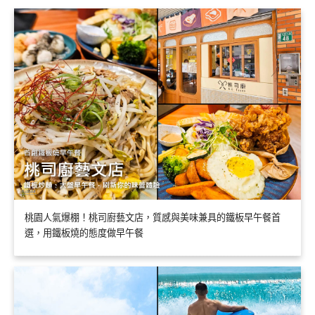
桃園人氣爆棚！桃司廚藝文店，質感與美味兼具的鐵板早午餐首
選，用鐵板燒的態度做早午餐