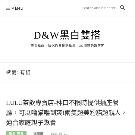
Skip
MENU
to
content
D&W黑白雙搭
美食推薦、情侶約會景點推薦、3C開箱的部落客
標籤:
有貓
LULU茶飲專賣店-林口不限時提供插座餐
廳，可以嚕貓嚕到爽!兩隻超美豹貓超親人，
適合家庭親子聚會
新北-美食
徐威廉
2023-09-20