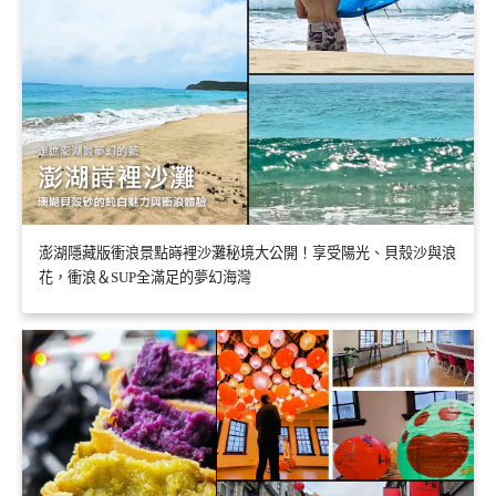
澎湖隱藏版衝浪景點嵵裡沙灘秘境大公開！享受陽光、貝殼沙與浪
花，衝浪＆SUP全滿足的夢幻海灣