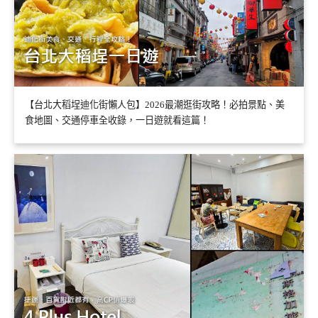
【台北大稻埕迪化街懶人包】2026最潮逛街攻略！必拍景點、美
食地圖、交通停車全收錄，一日遊就看這篇！