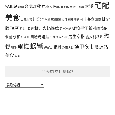
宅配
大溪
安和站
台北炸雞
在地人推薦
出國
大安區
大安牛肉麵
美食
川菜
排骨
打卡美食
山東水餃
手作愛玉蒟蒻檸檬
手機玻璃貼
拿鐵
插座
飯
新北火鍋推薦
板橋早午餐
桃園情侶
新北一日遊
東區冰品
聚
男生穿搭
餐廳
永和
涮涮鍋
港點
義大利料理
江浙菜
牛丼飯
玩小物
螃蟹
蛋糕
餐
逢甲夜市
雙連站
豬腳
花海
許留山
超市火鍋
美食
頭前庄
今天想吃什麼呢?
今
天
想
吃
什
麼