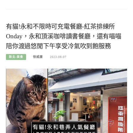
有貓!永和不限時可充電餐廳-紅茶排練所
Onday，永和頂溪咖啡讀書餐廳，還有喵喵
陪你渡過悠閒下午享受冷氣吹到飽服務
新北-美食
徐威廉
2023-08-07