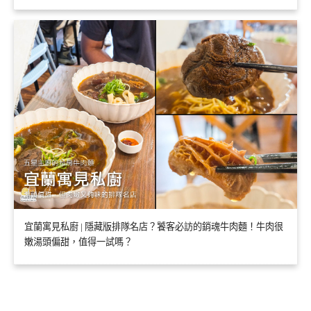
宜蘭寓見私廚 | 隱藏版排隊名店？饕客必訪的銷魂牛肉麵！牛肉很
嫩湯頭偏甜，值得一試嗎？