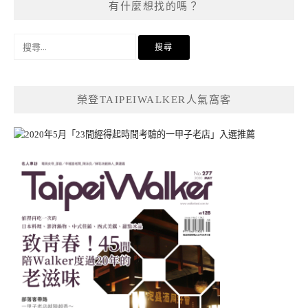
有什麼想找的嗎？
搜
尋
關
鍵
榮登TAIPEIWALKER人氣窩客
字: