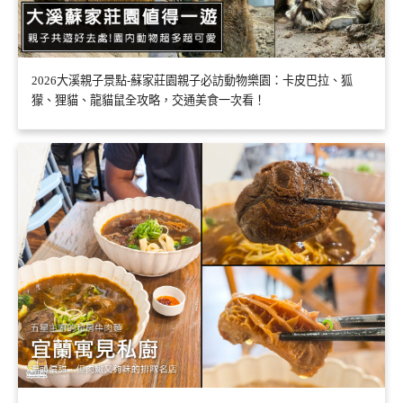
2026大溪親子景點-蘇家莊園親子必訪動物樂園：卡皮巴拉、狐
獴、狸貓、龍貓鼠全攻略，交通美食一次看！