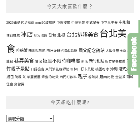
今天大家喜歡什麼？
中永和
2020電動代步推薦
note20玻璃貼
中壢按摩
中壢男裝
中式早餐
中正早午餐
台北美
冰店
台北排隊美食
北投
割包
住宿推薦
冰火湯圓
食
國父紀念館站
吃螃蟹
啤酒喝到飽
噴汁炸雞招牌鹹酥雞
大阪住宿推薦
小
巷弄美食
插座不限時咖啡廳
新
新竹甜點
籠包
情侶
新店
新竹聚餐推薦
竹親子景點
沖繩
港式火鍋
日語檢定
東門油花旋轉燒肉
林口打卡景點
桃園吃冰
親子
湯包
越南河粉
碗粿
茶
華麗餐廳
蜂蜜的功效
西門町飲料
谷阿莫
金萱茶
頭城
住宿
麥當勞
今天想吃什麼呢?
今
天
想
吃