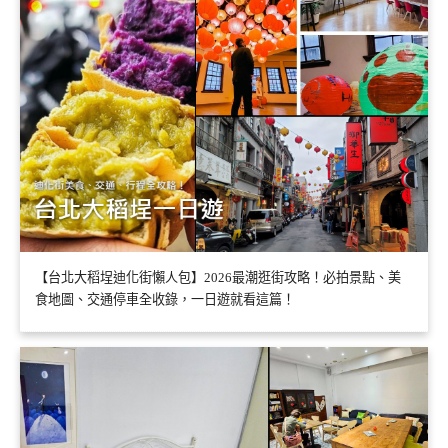
【台北大稻埕迪化街懶人包】2026最潮逛街攻略！必拍景點、美
食地圖、交通停車全收錄，一日遊就看這篇！