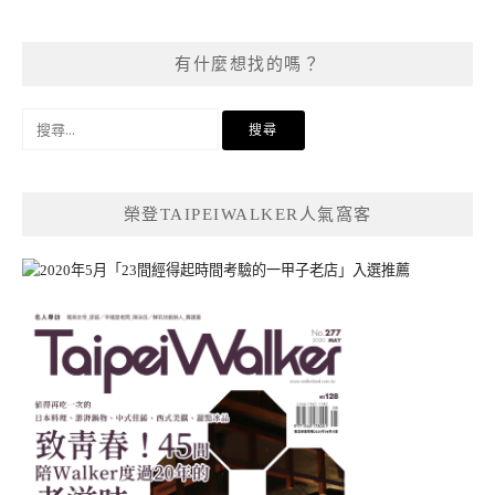
有什麼想找的嗎？
搜
尋
關
鍵
榮登TAIPEIWALKER人氣窩客
字: