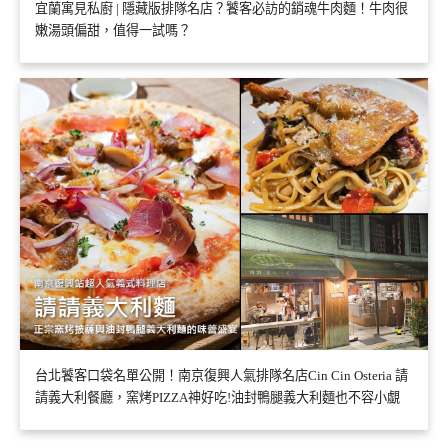
宜蘭寓見私廚 | 隱藏版排隊名店？饕客必訪的銷魂牛肉麵！牛肉很
嫩湯頭偏甜，值得一試嗎？
台北饕客口袋名單公開！南京復興人氣排隊名店Cin Cin Osteria 請
請義大利餐廳，窯烤PIZZA神好吃!油封鴨腿義大利麵也不容小覷