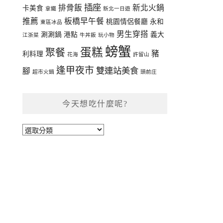
插座
排骨飯
新北火鍋
卡美食
拿鐵
新北一日遊
推薦
板橋早午餐
桃園情侶餐廳
永和
東區冰品
男生穿搭
涮涮鍋
港點
義大
江浙菜
牛丼飯
玩小物
螃蟹
蛋糕
聚餐
豬
利料理
花海
許留山
逢甲夜市
雙連站美食
腳
超市火鍋
頭前庄
今天想吃什麼呢?
今
天
想
吃
什
麼
呢?