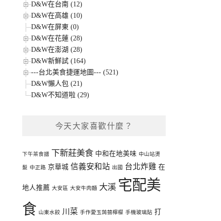
D&W在台南 (12)
D&W在高雄 (10)
D&W在屏東 (0)
D&W在花蓮 (28)
D&W在澎湖 (28)
D&W新鮮試 (164)
---台北美食捷運地圖--- (521)
D&W懶人包 (21)
D&W不知道啦 (29)
今天大家喜歡什麼？
下新莊美食
中和在地美味
下午茶食譜
中山站燙
信義安和站
台北炸雞
京華城
在
髮
中正路
出國
宅配美
大溪
地人推薦
大安區
大安牛肉麵
食
川菜
打
山東水餃
手作愛玉蒟蒻檸檬
手機玻璃貼