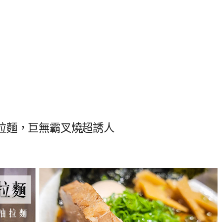
拉麵，巨無霸叉燒超誘人