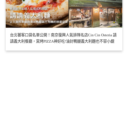
台北饕客口袋名單公開！南京復興人氣排隊名店Cin Cin Osteria 請
請義大利餐廳，窯烤PIZZA神好吃!油封鴨腿義大利麵也不容小覷