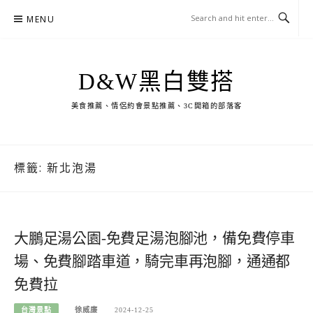
Skip
MENU
to
content
D&W黑白雙搭
美食推薦、情侶約會景點推薦、3C開箱的部落客
標籤:
新北泡湯
大鵬足湯公園-免費足湯泡腳池，備免費停車
場、免費腳踏車道，騎完車再泡腳，通通都
免費拉
台灣景點
徐威廉
2024-12-25