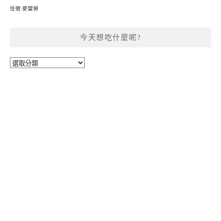
住宿
麥當勞
今天想吃什麼呢?
今
天
想
吃
什
麼
呢?