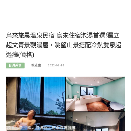
烏來旅晨溫泉民宿-烏來住宿泡湯首選!獨立
超文青景觀湯屋，眺望山景搭配冷熱雙泉超
過癮(價格)
台灣美食
徐威廉
2022-01-18