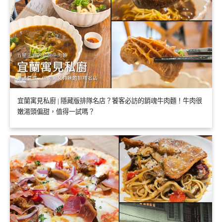
宜蘭寓見私廚 | 隱藏版排隊名店？饕客必訪的銷魂牛肉麵！牛肉很
嫩湯頭偏甜，值得一試嗎？