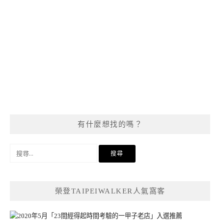
有什麼想找的嗎？
搜
尋
關
鍵
榮登TAIPEIWALKER人氣窩客
字: