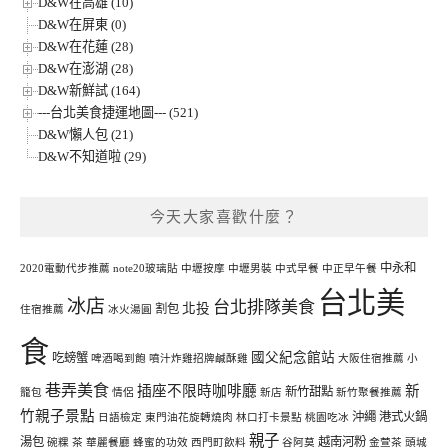
D&W在高雄 (10)
D&W在屏東 (0)
D&W在花蓮 (28)
D&W在澎湖 (28)
D&W新鮮試 (164)
---台北美食捷運地圖--- (521)
D&W懶人包 (21)
D&W不知道啦 (29)
今天大家喜歡什麼？
中永和
2020電動代步推薦
note20玻璃貼
中壢按摩
中壢男裝
中式早餐
中正早午餐
台北美
冰店
台北排隊美食
北投
割包
住宿推薦
冰火湯圓
食
國父紀念館站
吃螃蟹
啤酒喝到飽
噴汁炸雞招牌鹹酥雞
大阪住宿推薦
小
巷弄美食
插座不限時咖啡廳
新
新竹甜點
籠包
情侶
新店
新竹聚餐推薦
竹親子景點
沖繩
港式火鍋
日語檢定
東門油花旋轉燒肉
林口打卡景點
桃園吃冰
親子
湯包
越南河粉
碗粿
茶
華麗餐廳
蜂蜜的功效
西門町飲料
谷阿莫
金萱茶
頭城