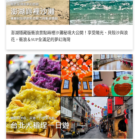
澎湖隱藏版衝浪景點嵵裡沙灘秘境大公開！享受陽光、貝殼沙與浪
花，衝浪＆SUP全滿足的夢幻海灣