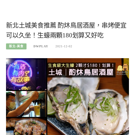
新北土城美食推薦 酌炑鳥居酒屋，串烤便宜
可以久坐！生蠔兩顆180划算又好吃
新北-美食
DWPLAY
2021-12-02