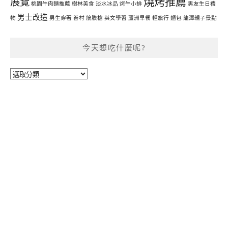
燒烤推薦
展覽
桃園牛肉麵推薦
樹林美食
淡水冰品
烤牛小排
男友生日禮
男士改造
物
男生穿著
眷村
筋膜槍
英文學習
蘆洲早餐
輕旅行
麵包
龍潭親子景點
今天想吃什麼呢?
今
天
想
吃
什
麼
呢?