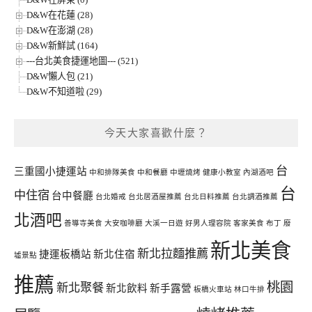
D&W在花蓮 (28)
D&W在澎湖 (28)
D&W新鮮試 (164)
---台北美食捷運地圖--- (521)
D&W懶人包 (21)
D&W不知道啦 (29)
今天大家喜歡什麼？
台
三重國小捷運站
中和排隊美食
中和餐廳
中壢燒烤
健康小教室
內湖酒吧
台
中住宿
台中餐廳
台北婚戒
台北居酒屋推薦
台北日料推薦
台北調酒推薦
北酒吧
善導寺美食
大安咖啡廳
大溪一日遊
好男人理容院
客家美食
布丁
廢
新北美食
新北拉麵推薦
捷運板橋站
新北住宿
墟景點
推薦
桃園
新北聚餐
新北飲料
新手露營
板橋火車站
林口牛排