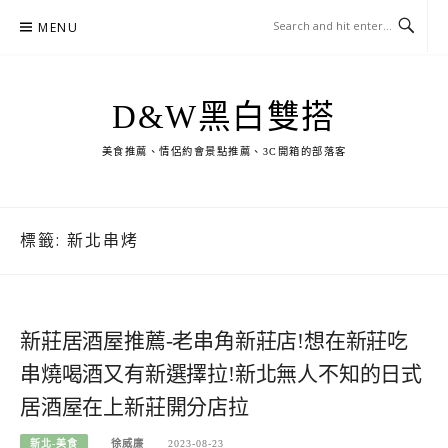
Skip
MENU
to
content
D&W黑白雙搭
美食推薦、情侶約會景點推薦、3C開箱的部落客
標籤:
新北串烤
新莊居酒屋推薦-老串角新莊店!想在新莊吃
串燒喝酒又有新選擇拉!新北無人不知的日式
居酒屋在上新莊開分店拉
新北-美食
徐威廉
2023-08-23