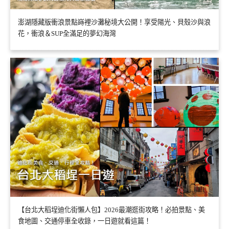
澎湖隱藏版衝浪景點嵵裡沙灘秘境大公開！享受陽光、貝殼沙與浪
花，衝浪＆SUP全滿足的夢幻海灣
【台北大稻埕迪化街懶人包】2026最潮逛街攻略！必拍景點、美
食地圖、交通停車全收錄，一日遊就看這篇！