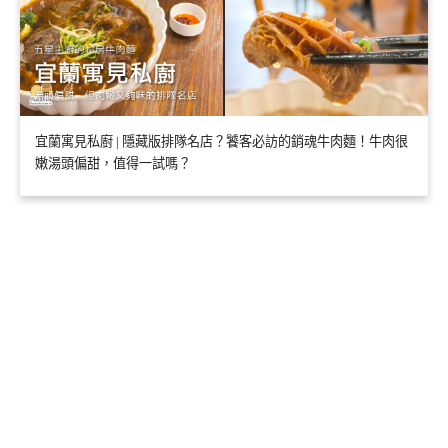
宜蘭寓見私廚 | 隱藏版排隊名店？饕客必訪的銷魂牛肉麵！牛肉很
嫩湯頭偏甜，值得一試嗎？