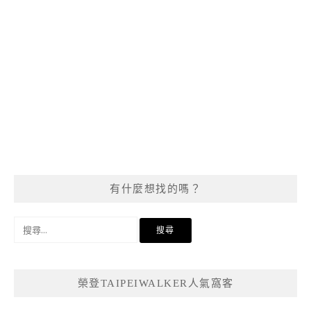
有什麼想找的嗎？
搜
尋
關
鍵
榮登TAIPEIWALKER人氣窩客
字: