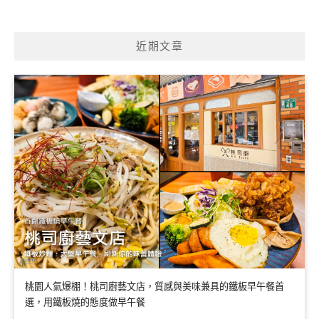
近期文章
桃園人氣爆棚！桃司廚藝文店，質感與美味兼具的鐵板早午餐首
選，用鐵板燒的態度做早午餐