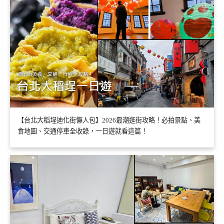
【台北大稻埕迪化街懶人包】2026最潮逛街攻略！必拍景點、美
食地圖、交通停車全收錄，一日遊就看這篇！