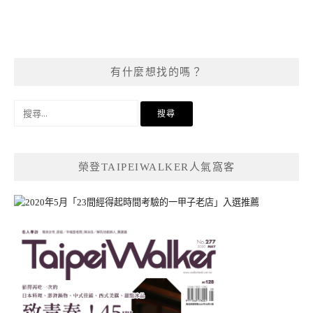
有什麼想找的嗎？
搜
尋
關
鍵
榮登TAIPEIWALKER人氣窩客
字: