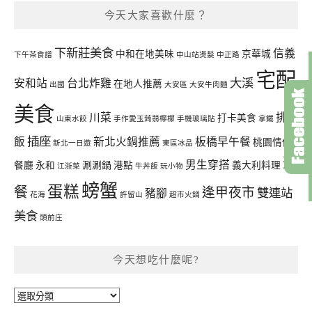
今天大家喜歡什麼？
下新莊美食
信義
中和在地美味
京華城
下午茶食譜
中山站燙髮
中正路
宅配
大溪
安和站
台北炸雞
在地人推薦
出國
大安區
大安牛肉麵
美食
川菜
排骨
打卡美食
山東水餃
手作愛玉蒟蒻檸檬
手機玻璃貼
拿鐵
插座
飯
新北火鍋推薦
板橋早午餐
桃園情侶
新北一日遊
東區冰品
聚
男生穿搭
餐廳
永和
涮涮鍋
港點
義大利料理
江浙菜
牛丼飯
玩小物
螃蟹
蛋糕
餐
逢甲夜市
雙連站
豬腳
花海
許留山
超市火鍋
美食
頭前庄
今天想吃什麼呢?
今
天