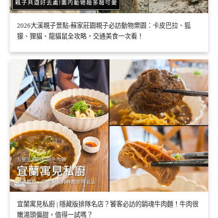
2026大溪親子景點-蘇家莊園親子必訪動物樂園：卡皮巴拉、狐
獴、狸貓、龍貓鼠全攻略，交通美食一次看！
宜蘭寓見私廚 | 隱藏版排隊名店？饕客必訪的銷魂牛肉麵！牛肉很
嫩湯頭偏甜，值得一試嗎？