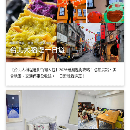
【台北大稻埕迪化街懶人包】2026最潮逛街攻略！必拍景點、美
食地圖、交通停車全收錄，一日遊就看這篇！