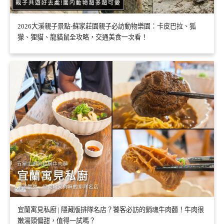
2026大溪親子景點-蘇家莊園親子必訪動物樂園：卡皮巴拉、狐
獴、狸貓、龍貓鼠全攻略，交通美食一次看！
宜蘭寓見私廚 | 隱藏版排隊名店？饕客必訪的銷魂牛肉麵！牛肉很
嫩湯頭偏甜，值得一試嗎？