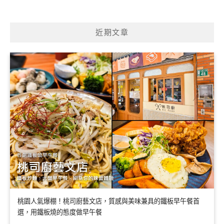
近期文章
桃園人氣爆棚！桃司廚藝文店，質感與美味兼具的鐵板早午餐首
選，用鐵板燒的態度做早午餐