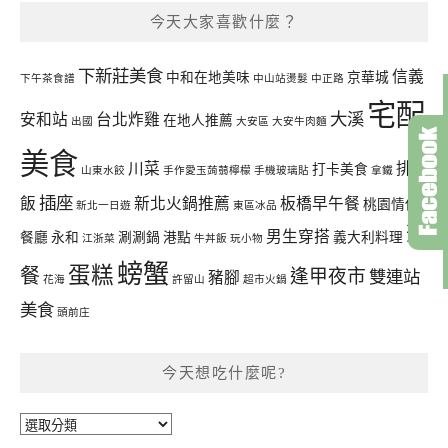
今天大家喜歡什麼？
下新莊美食
信義
中和在地美味
京華城
下午茶食譜
中山站燙髮
中正路
宅配
大溪
安和站
台北炸雞
在地人推薦
出國
大安區
大安牛肉麵
美食
川菜
排骨
打卡美食
山東水餃
手作愛玉蒟蒻檸檬
手機玻璃貼
拿鐵
插座
飯
新北火鍋推薦
板橋早午餐
桃園情侶
新北一日遊
東區冰品
聚
男生穿搭
餐廳
永和
涮涮鍋
港點
義大利料理
江浙菜
牛丼飯
玩小物
螃蟹
蛋糕
餐
逢甲夜市
雙連站
豬腳
花海
許留山
超市火鍋
美食
頭前庄
今天想吃什麼呢?
今
天