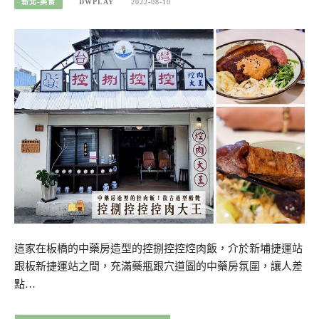
新北-美食
DWPLAY
2022-08-10
這家在板橋的中藥房造型的控捌控控焢肉飯，介於新埔捷運站
跟板新捷運站之間，充滿藥瓶跟穴道圖的中藥房氛圍，讓人差
點…