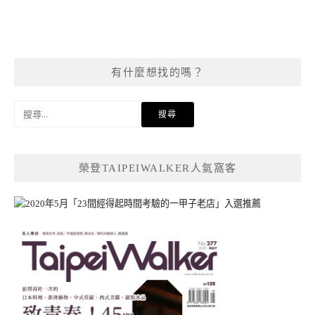
有什麼想找的嗎？
搜
尋
關
鍵
榮登TAIPEIWALKER人氣窩客
字: