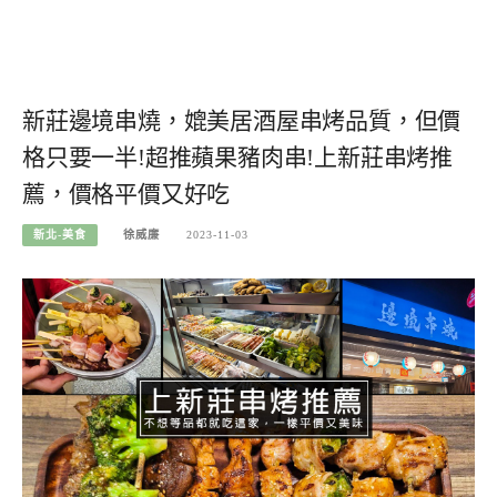
新莊邊境串燒，媲美居酒屋串烤品質，但價
格只要一半!超推蘋果豬肉串!上新莊串烤推
薦，價格平價又好吃
新北-美食
徐威廉
2023-11-03