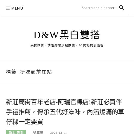
Skip
MENU
to
content
D&W黑白雙搭
美食推薦、情侶約會景點推薦、3C開箱的部落客
標籤:
捷運頭前庄站
新莊廟街百年老店-阿瑞官粿店!新莊必買伴
手禮推薦，傳承五代好滋味，內餡爆滿的草
仔粿一定要買
新北-美食
徐威廉
2023-12-11