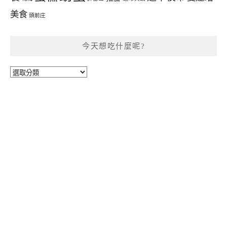
美食
頭前庄
今天想吃什麼呢?
今
天
想
吃
什
麼
呢?