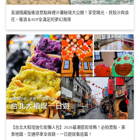
澎湖隱藏版衝浪景點嵵裡沙灘秘境大公開！享受陽光、貝殼沙與浪
花，衝浪＆SUP全滿足的夢幻海灣
【台北大稻埕迪化街懶人包】2026最潮逛街攻略！必拍景點、美
食地圖、交通停車全收錄，一日遊就看這篇！