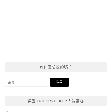
有什麼想找的嗎？
搜
尋
關
鍵
榮登TAIPEIWALKER人氣窩客
字: