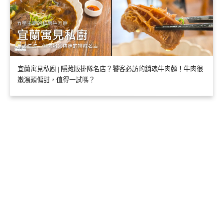
宜蘭寓見私廚 | 隱藏版排隊名店？饕客必訪的銷魂牛肉麵！牛肉很
嫩湯頭偏甜，值得一試嗎？