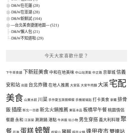
D&W在花蓮 (28)
D&W在澎湖 (28)
D&W新鮮試 (164)
---台北美食捷運地圖--- (521)
D&W懶人包 (21)
D&W不知道啦 (29)
今天大家喜歡什麼？
下新莊美食
信義
中和在地美味
京華城
下午茶食譜
中山站燙髮
中正路
宅配
大溪
安和站
台北炸雞
在地人推薦
出國
大安區
大安牛肉麵
美食
川菜
排骨
打卡美食
山東水餃
手作愛玉蒟蒻檸檬
手機玻璃貼
拿鐵
插座
飯
新北火鍋推薦
板橋早午餐
桃園情侶
新北一日遊
東區冰品
聚
男生穿搭
餐廳
永和
涮涮鍋
港點
義大利料理
江浙菜
牛丼飯
玩小物
螃蟹
蛋糕
餐
逢甲夜市
雙連站
豬腳
花海
許留山
超市火鍋