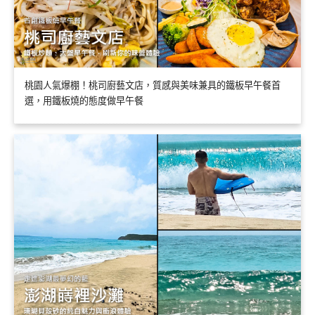
桃園人氣爆棚！桃司廚藝文店，質感與美味兼具的鐵板早午餐首
選，用鐵板燒的態度做早午餐