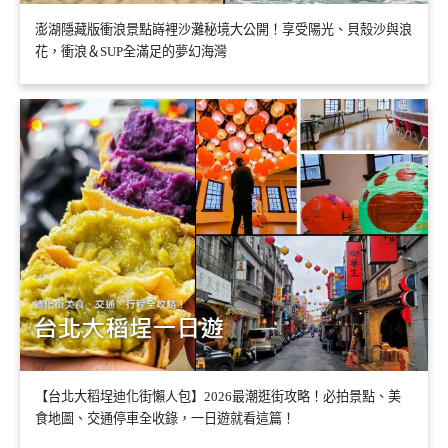
澎湖隱藏版衝浪景點嵵裡沙灘秘境大公開！享受陽光、貝殼沙與浪
花，衝浪＆SUP全滿足的夢幻海灣
【台北大稻埕迪化街懶人包】2026最潮逛街攻略！必拍景點、美
食地圖、交通停車全收錄，一日遊就看這篇！