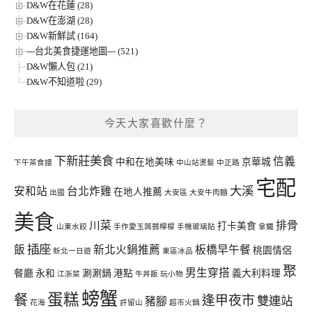
D&W在花蓮 (28)
D&W在澎湖 (28)
D&W新鮮試 (164)
---台北美食捷運地圖--- (521)
D&W懶人包 (21)
D&W不知道啦 (29)
今天大家喜歡什麼？
下新莊美食
信義
中和在地美味
京華城
下午茶食譜
中山站燙髮
中正路
宅配
大溪
安和站
台北炸雞
在地人推薦
出國
大安區
大安牛肉麵
美食
川菜
排骨
打卡美食
山東水餃
手作愛玉蒟蒻檸檬
手機玻璃貼
拿鐵
插座
飯
新北火鍋推薦
板橋早午餐
桃園情侶
新北一日遊
東區冰品
聚
男生穿搭
餐廳
永和
涮涮鍋
港點
義大利料理
江浙菜
牛丼飯
玩小物
螃蟹
蛋糕
餐
逢甲夜市
雙連站
豬腳
花海
許留山
超市火鍋