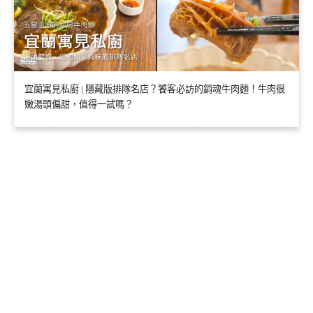
宜蘭寓見私廚 | 隱藏版排隊名店？饕客必訪的銷魂牛肉麵！牛肉很
嫩湯頭偏甜，值得一試嗎？