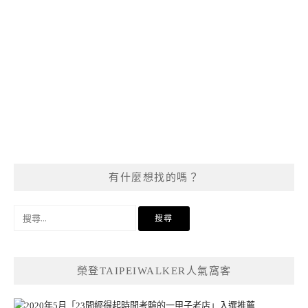
有什麼想找的嗎？
搜
尋
關
鍵
榮登TAIPEIWALKER人氣窩客
字: