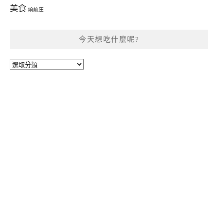
美食
頭前庄
今天想吃什麼呢?
今
天
想
吃
什
麼
呢?