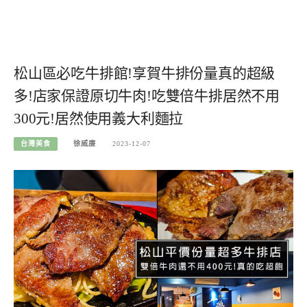
松山區必吃牛排館!享賀牛排份量真的超級
多!店家保證原切牛肉!吃雙倍牛排居然不用
300元!居然使用義大利麵拉
台灣美食
徐威廉
2023-12-07