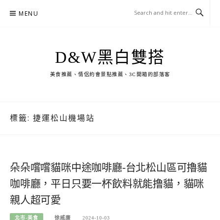
Skip
MENU
to
content
D&W黑白雙搭
美食推薦、情侶約會景點推薦、3C開箱的部落客
標籤:
捷運松山機場站
朵朵嚐嚐貓咪中途咖啡廳-台北松山區可擼貓
咖啡廳，平日只要一杯飲料就能撸貓，貓咪
親人超可愛
北市-美食
徐威廉
2024-10-03