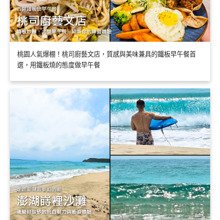
桃園人氣爆棚！桃司廚藝文店，質感與美味兼具的鐵板早午餐首
選，用鐵板燒的態度做早午餐