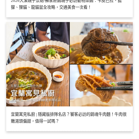
2026大溪親子景點-蘇家莊園親子必訪動物樂園：卡皮巴拉、狐
獴、狸貓、龍貓鼠全攻略，交通美食一次看！
宜蘭寓見私廚 | 隱藏版排隊名店？饕客必訪的銷魂牛肉麵！牛肉很
嫩湯頭偏甜，值得一試嗎？