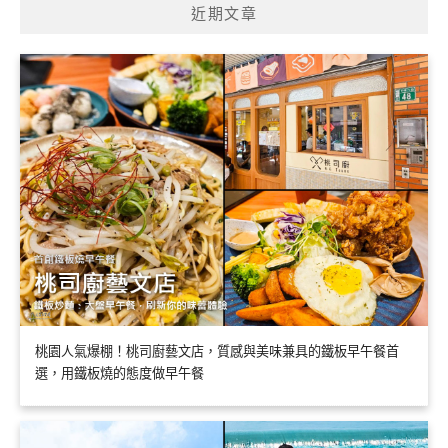
近期文章
桃園人氣爆棚！桃司廚藝文店，質感與美味兼具的鐵板早午餐首
選，用鐵板燒的態度做早午餐