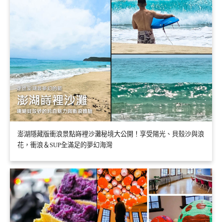
澎湖隱藏版衝浪景點嵵裡沙灘秘境大公開！享受陽光、貝殼沙與浪
花，衝浪＆SUP全滿足的夢幻海灣