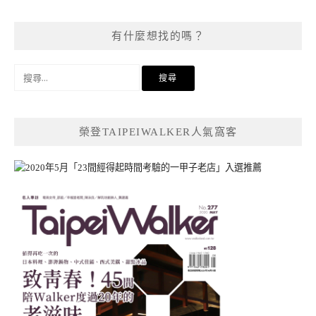
有什麼想找的嗎？
搜
尋
關
鍵
榮登TAIPEIWALKER人氣窩客
字: