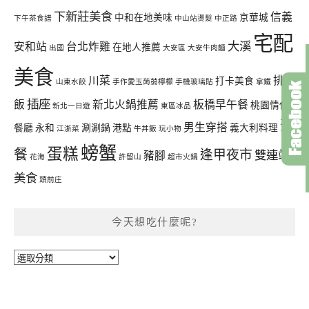
下新莊美食
信義
中和在地美味
京華城
下午茶食譜
中山站燙髮
中正路
宅配
大溪
安和站
台北炸雞
在地人推薦
出國
大安區
大安牛肉麵
美食
川菜
排骨
打卡美食
山東水餃
手作愛玉蒟蒻檸檬
手機玻璃貼
拿鐵
插座
飯
新北火鍋推薦
板橋早午餐
桃園情侶
新北一日遊
東區冰品
聚
男生穿搭
餐廳
永和
涮涮鍋
港點
義大利料理
江浙菜
牛丼飯
玩小物
螃蟹
蛋糕
餐
逢甲夜市
雙連站
豬腳
花海
許留山
超市火鍋
美食
頭前庄
今天想吃什麼呢?
今
天
想
吃