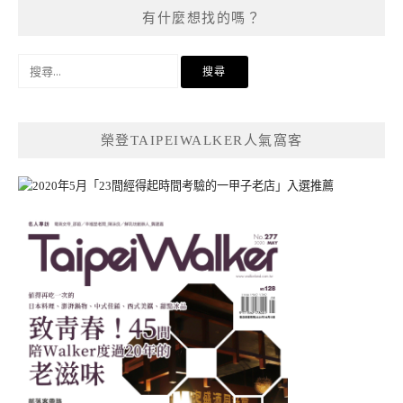
有什麼想找的嗎？
搜
尋
關
鍵
榮登TAIPEIWALKER人氣窩客
字: