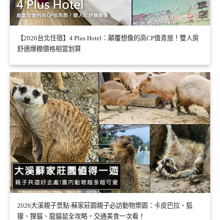
【2026台北住宿】4 Plus Hotel：顛覆想像的高CP值青旅！雙人房
舒適爆棚價格相當划算
2026大溪親子景點-蘇家莊園親子必訪動物樂園：卡皮巴拉、狐
獴、狸貓、龍貓鼠全攻略，交通美食一次看！