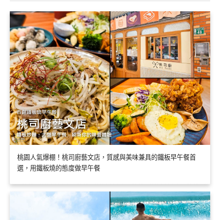
桃園人氣爆棚！桃司廚藝文店，質感與美味兼具的鐵板早午餐首
選，用鐵板燒的態度做早午餐