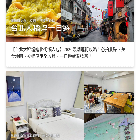
【台北大稻埕迪化街懶人包】2026最潮逛街攻略！必拍景點、美
食地圖、交通停車全收錄，一日遊就看這篇！