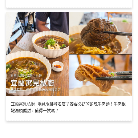
宜蘭寓見私廚 | 隱藏版排隊名店？饕客必訪的銷魂牛肉麵！牛肉很
嫩湯頭偏甜，值得一試嗎？