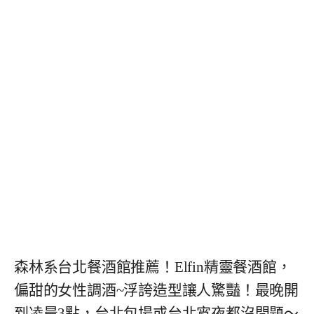
森林系台北餐酒館推薦！Elfin精靈餐酒館，
偏甜的女性調酒~浮誇造型讓人驚豔！最晚開
到凌晨3點，台北包場或台北宵夜都沒問題～