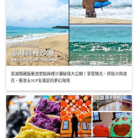
澎湖隱藏版衝浪景點嵵裡沙灘秘境大公開！享受陽光、貝殼沙與浪
花，衝浪＆SUP全滿足的夢幻海灣