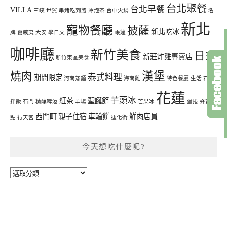
台北聚餐
台北早餐
VILLA
三峽
世貿
串烤吃到飽
冷泡茶
台中火鍋
名
新北
寵物餐廳
披薩
新北吃冰
牌
夏威夷
大安
學日文
帳篷
咖啡廳
新竹美食
日式
新莊炸雞專賣店
新竹東區美食
漢堡
燒肉
泰式料理
期間限定
河南蒸麵
海南雞
特色餐廳
生活
石鍋
花蓮
芋頭冰
紅茶
聖誕節
拌飯
石門
精釀啤酒
羊場
芒果冰
蛋捲
蜂蜜甜
西門町
親子住宿
車輪餅
鮮肉店員
點
行天宮
迪化街
今天想吃什麼呢?
今
天
想
吃
什