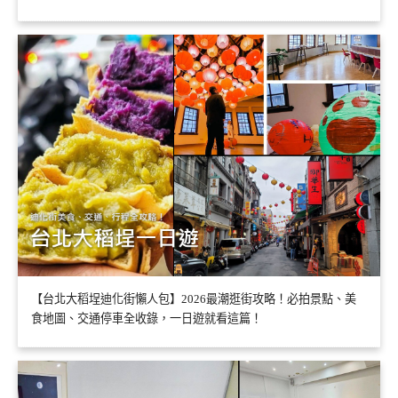
【台北大稻埕迪化街懶人包】2026最潮逛街攻略！必拍景點、美
食地圖、交通停車全收錄，一日遊就看這篇！