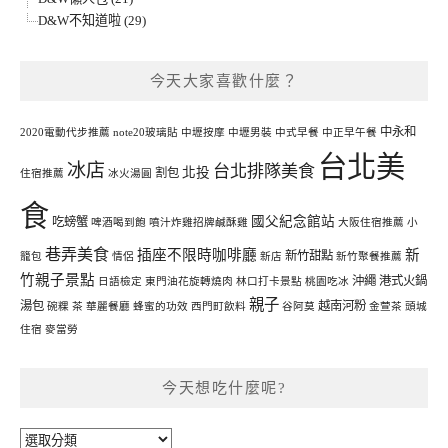
D&W不知道啦 (29)
今天大家喜歡什麼？
中永和
2020電動代步推薦
note20玻璃貼
中壢按摩
中壢男裝
中式早餐
中正早午餐
台北美
冰店
台北排隊美食
北投
割包
住宿推薦
冰火湯圓
食
國父紀念館站
吃螃蟹
啤酒喝到飽
噴汁炸雞招牌鹹酥雞
大阪住宿推薦
小
巷弄美食
插座不限時咖啡廳
新
新竹甜點
籠包
情侶
新店
新竹聚餐推薦
竹親子景點
沖繩
港式火鍋
日語檢定
東門油花旋轉燒肉
林口打卡景點
桃園吃冰
親子
湯包
越南河粉
碗粿
茶
華麗餐廳
蜂蜜的功效
西門町飲料
谷阿莫
金萱茶
頭城
住宿
麥當勞
今天想吃什麼呢?
今