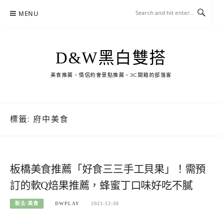
Skip
MENU
to
content
D&W黑白雙搭
美食推薦、情侶約會景點推薦、3C開箱的部落客
標籤:
府中美食
板橋美食推薦「好食三三手工貝果」！需預
訂的軟Q焙果推薦，蜂蜜丁口味好吃不膩
新北-美食
DWPLAY
2021-12-30