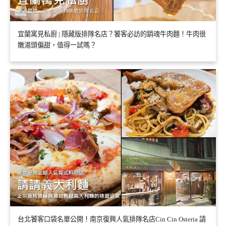
宜蘭寓見私廚 | 隱藏版排隊名店？饕客必訪的銷魂牛肉麵！牛肉很
嫩湯頭偏甜，值得一試嗎？
台北饕客口袋名單公開！南京復興人氣排隊名店Cin Cin Osteria 請