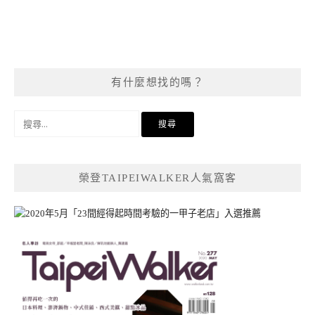
有什麼想找的嗎？
搜
尋
關
鍵
榮登TAIPEIWALKER人氣窩客
字: