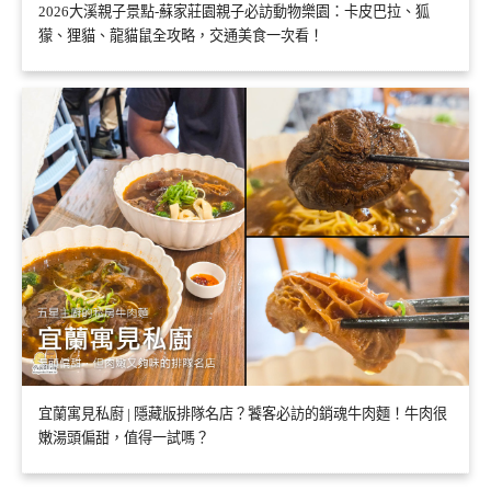
2026大溪親子景點-蘇家莊園親子必訪動物樂園：卡皮巴拉、狐
獴、狸貓、龍貓鼠全攻略，交通美食一次看！
宜蘭寓見私廚 | 隱藏版排隊名店？饕客必訪的銷魂牛肉麵！牛肉很
嫩湯頭偏甜，值得一試嗎？