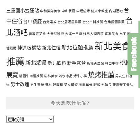
台
三重國小捷運站
中和排隊美食
中和餐廳
中壢燒烤
健康小教室
內湖酒吧
台
中住宿
台中餐廳
台北婚戒
台北居酒屋推薦
台北日料推薦
台北調酒推薦
北酒吧
善導寺美食
大安咖啡廳
大溪一日遊
好男人理容院
客家美食
布丁
廢
新北美食
新北拉麵推薦
捷運板橋站
新北住宿
墟景點
推薦
桃園
新北聚餐
新北飲料
新手露營
板橋火車站
林口牛排
燒烤推薦
展覽
桃園牛肉麵推薦
樹林美食
淡水冰品
烤牛小排
男友生日禮
男士改造
物
男生穿著
眷村
筋膜槍
英文學習
蘆洲早餐
輕旅行
麵包
龍潭親子景點
今天想吃什麼呢?
今
天
想
吃