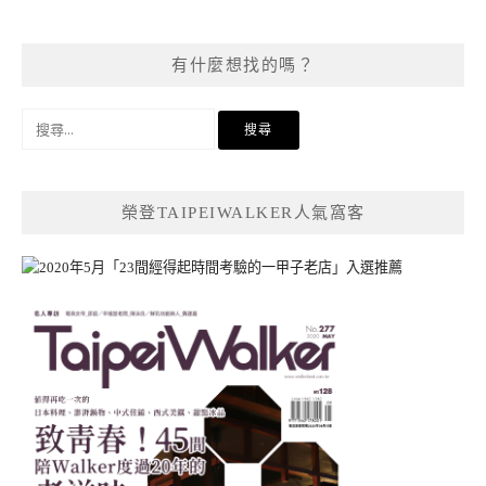
有什麼想找的嗎？
搜
尋
關
鍵
榮登TAIPEIWALKER人氣窩客
字: