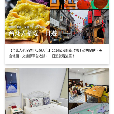
【台北大稻埕迪化街懶人包】2026最潮逛街攻略！必拍景點、美
食地圖、交通停車全收錄，一日遊就看這篇！