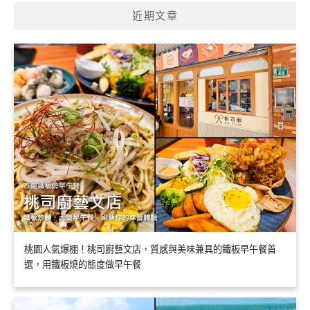
近期文章
桃園人氣爆棚！桃司廚藝文店，質感與美味兼具的鐵板早午餐首
選，用鐵板燒的態度做早午餐