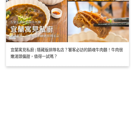
宜蘭寓見私廚 | 隱藏版排隊名店？饕客必訪的銷魂牛肉麵！牛肉很
嫩湯頭偏甜，值得一試嗎？