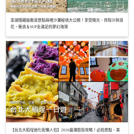
澎湖隱藏版衝浪景點嵵裡沙灘秘境大公開！享受陽光、貝殼沙與浪
花，衝浪＆SUP全滿足的夢幻海灣
【台北大稻埕迪化街懶人包】2026最潮逛街攻略！必拍景點、美