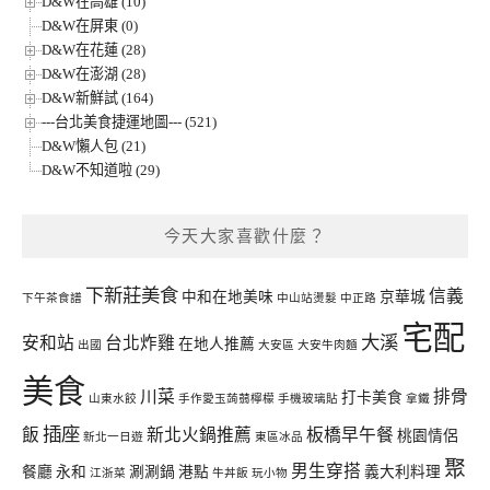
D&W在高雄 (10)
D&W在屏東 (0)
D&W在花蓮 (28)
D&W在澎湖 (28)
D&W新鮮試 (164)
---台北美食捷運地圖--- (521)
D&W懶人包 (21)
D&W不知道啦 (29)
今天大家喜歡什麼？
下新莊美食
信義
中和在地美味
京華城
下午茶食譜
中山站燙髮
中正路
宅配
大溪
安和站
台北炸雞
在地人推薦
出國
大安區
大安牛肉麵
美食
川菜
排骨
打卡美食
山東水餃
手作愛玉蒟蒻檸檬
手機玻璃貼
拿鐵
插座
飯
新北火鍋推薦
板橋早午餐
桃園情侶
新北一日遊
東區冰品
聚
男生穿搭
餐廳
永和
涮涮鍋
港點
義大利料理
江浙菜
牛丼飯
玩小物