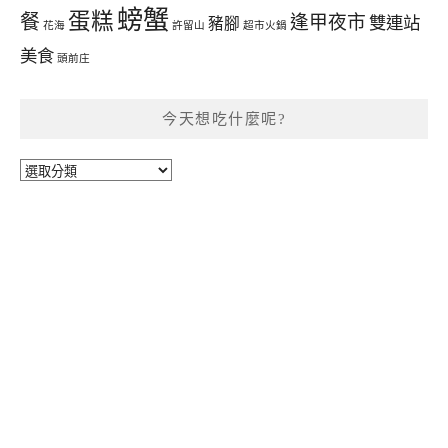
螃蟹
蛋糕
餐
逢甲夜市
雙連站
豬腳
花海
許留山
超市火鍋
美食
頭前庄
今天想吃什麼呢?
今
天
想
吃
什
麼
呢?