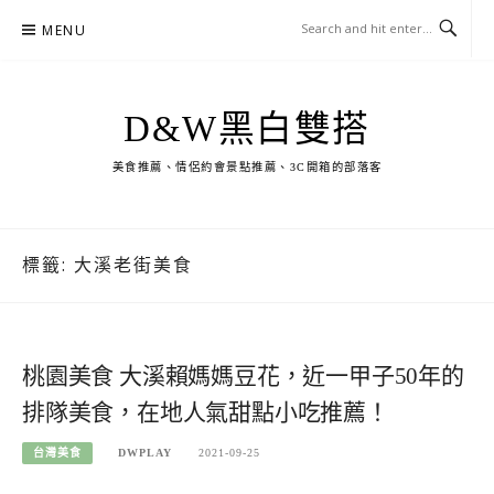
Skip
MENU
to
content
D&W黑白雙搭
美食推薦、情侶約會景點推薦、3C開箱的部落客
標籤:
大溪老街美食
桃園美食 大溪賴媽媽豆花，近一甲子50年的
排隊美食，在地人氣甜點小吃推薦！
台灣美食
DWPLAY
2021-09-25