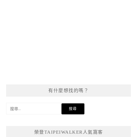
有什麼想找的嗎？
搜
尋
關
鍵
榮登TAIPEIWALKER人氣窩客
字: