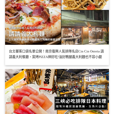
台北饕客口袋名單公開！南京復興人氣排隊名店Cin Cin Osteria 請
請義大利餐廳，窯烤PIZZA神好吃!油封鴨腿義大利麵也不容小覷