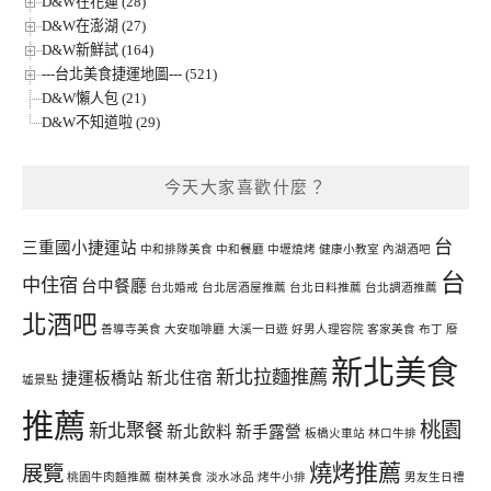
D&W在花蓮 (28)
D&W在澎湖 (27)
D&W新鮮試 (164)
---台北美食捷運地圖--- (521)
D&W懶人包 (21)
D&W不知道啦 (29)
今天大家喜歡什麼？
台
三重國小捷運站
中和排隊美食
中和餐廳
中壢燒烤
健康小教室
內湖酒吧
台
中住宿
台中餐廳
台北婚戒
台北居酒屋推薦
台北日料推薦
台北調酒推薦
北酒吧
善導寺美食
大安咖啡廳
大溪一日遊
好男人理容院
客家美食
布丁
廢
新北美食
新北拉麵推薦
捷運板橋站
新北住宿
墟景點
推薦
桃園
新北聚餐
新北飲料
新手露營
板橋火車站
林口牛排
燒烤推薦
展覽
桃園牛肉麵推薦
樹林美食
淡水冰品
烤牛小排
男友生日禮