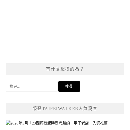
有什麼想找的嗎？
搜
尋
關
鍵
榮登TAIPEIWALKER人氣窩客
字: