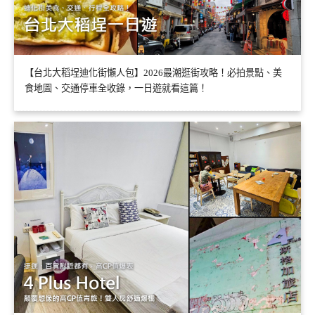
【台北大稻埕迪化街懶人包】2026最潮逛街攻略！必拍景點、美
食地圖、交通停車全收錄，一日遊就看這篇！