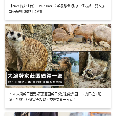
【2026台北住宿】4 Plus Hotel：顛覆想像的高CP值青旅！雙人房
舒適爆棚價格相當划算
2026大溪親子景點-蘇家莊園親子必訪動物樂園：卡皮巴拉、狐
獴、狸貓、龍貓鼠全攻略，交通美食一次看！