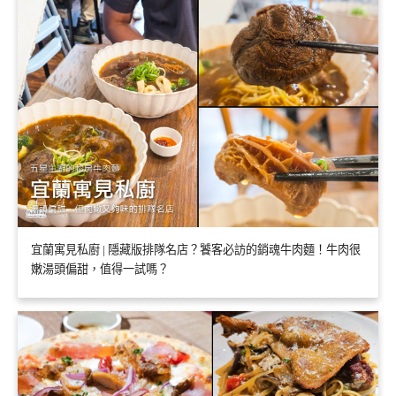
宜蘭寓見私廚 | 隱藏版排隊名店？饕客必訪的銷魂牛肉麵！牛肉很
嫩湯頭偏甜，值得一試嗎？