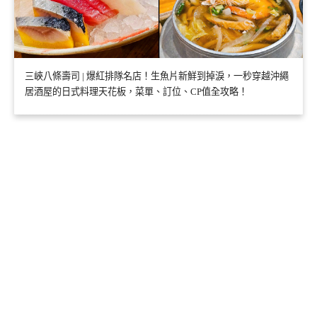
三峽八條壽司 | 爆紅排隊名店！生魚片新鮮到掉淚，一秒穿越沖繩
居酒屋的日式料理天花板，菜單、訂位、CP值全攻略！