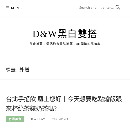
Skip
MENU
to
content
D&W黑白雙搭
美食推薦、情侶約會景點推薦、3C開箱的部落客
標籤:
外送
台北手搖飲 凰上您好｜今天想要吃點燴飯跟
來杯綠茶錶奶茶嗎?
台灣美食
DWPLAY
2021-01-21