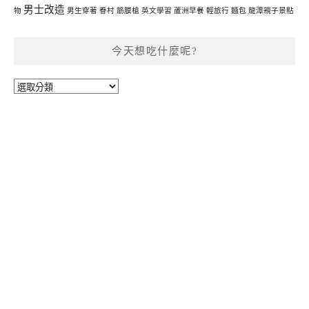
男士改造
物
男生穿著
眷村
筋膜槍
英文學習
蘆洲早餐
輕旅行
麵包
龍潭親子景點
今天想吃什麼呢?
今
天
想
吃
什
麼
呢?