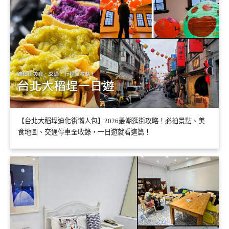
【台北大稻埕迪化街懶人包】2026最潮逛街攻略！必拍景點、美
食地圖、交通停車全收錄，一日遊就看這篇！