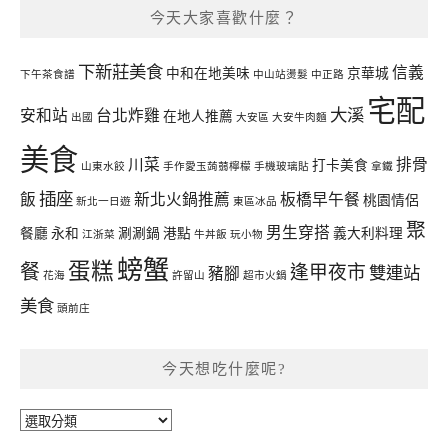
今天大家喜歡什麼？
下新莊美食
信義
中和在地美味
京華城
下午茶食譜
中山站燙髮
中正路
宅配
大溪
安和站
台北炸雞
在地人推薦
出國
大安區
大安牛肉麵
美食
川菜
排骨
打卡美食
山東水餃
手作愛玉蒟蒻檸檬
手機玻璃貼
拿鐵
插座
飯
新北火鍋推薦
板橋早午餐
桃園情侶
新北一日遊
東區冰品
聚
男生穿搭
餐廳
永和
涮涮鍋
港點
義大利料理
江浙菜
牛丼飯
玩小物
螃蟹
蛋糕
餐
逢甲夜市
雙連站
豬腳
花海
許留山
超市火鍋
美食
頭前庄
今天想吃什麼呢?
今
天