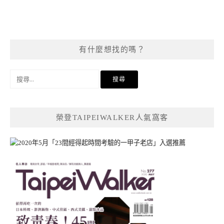
有什麼想找的嗎？
搜
尋
關
鍵
榮登TAIPEIWALKER人氣窩客
字: