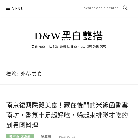
Skip
MENU
to
content
D&W黑白雙搭
美食推薦、情侶約會景點推薦、3C開箱的部落客
標籤:
外帶美食
南京復興隱藏美食！藏在後門的米線函香雲
南坊，香氣十足超好吃，躲起來排隊才吃的
到異國料理
咖啡色-文湖線
徐威廉
2023-07-13