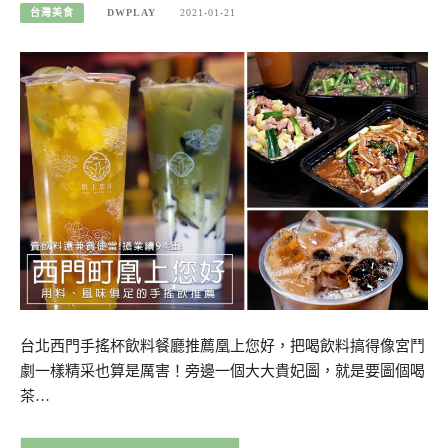
台灣美食
DWPLAY
2021-01-21
台北西門手搖杯飲料餐廳推薦凰上您好，把喝飲料搞得像宮鬥
劇一樣精采也算是厲害！旁邊一個大大貴妃圖，就是要圖個喝
茶…