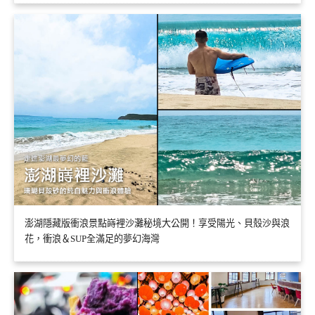
澎湖隱藏版衝浪景點嵵裡沙灘秘境大公開！享受陽光、貝殼沙與浪
花，衝浪＆SUP全滿足的夢幻海灣