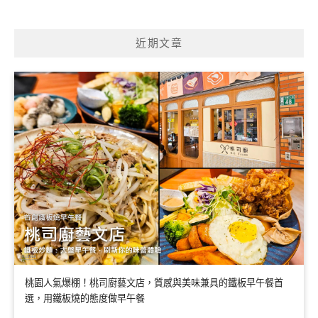
近期文章
桃園人氣爆棚！桃司廚藝文店，質感與美味兼具的鐵板早午餐首
選，用鐵板燒的態度做早午餐