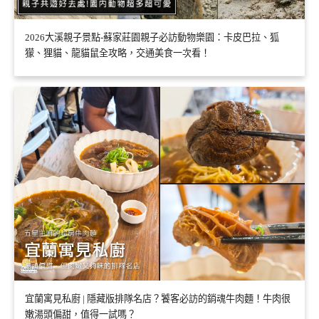
2026大溪親子景點-蘇家莊園親子必訪動物樂園：卡皮巴拉、狐
獴、狸貓、龍貓鼠全攻略，交通美食一次看！
宜蘭寓見私廚 | 隱藏版排隊名店？饕客必訪的銷魂牛肉麵！牛肉很
嫩湯頭偏甜，值得一試嗎？