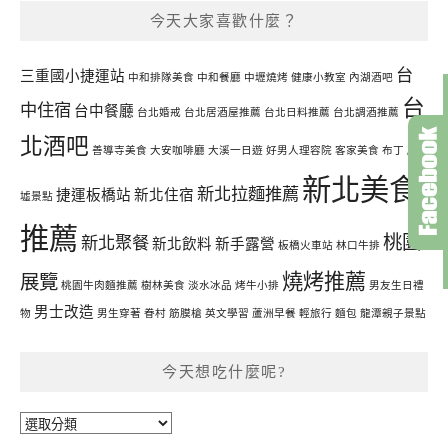
今天大家喜歡什麼？
台
三重國小捷運站
中和排隊美食
中和餐廳
中壢燒烤
健康小教室
內湖酒吧
台
中住宿
台中餐廳
台北婚戒
台北居酒屋推薦
台北日料推薦
台北調酒推薦
北酒吧
善導寺美食
大安咖啡廳
大溪一日遊
好男人理容院
客家美食
布丁
廢
新北美食
新北拉麵推薦
捷運板橋站
新北住宿
墟景點
推薦
桃園
新北聚餐
新北飲料
新手露營
板橋火車站
林口牛排
燒烤推薦
展覽
桃園牛肉麵推薦
樹林美食
淡水冰品
烤牛小排
男友生日禮
男士改造
物
男生穿著
眷村
筋膜槍
英文學習
蘆洲早餐
輕旅行
麵包
龍潭親子景點
今天想吃什麼呢?
今
天