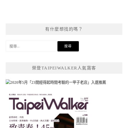
有什麼想找的嗎？
搜
尋
關
鍵
榮登TAIPEIWALKER人氣窩客
字: