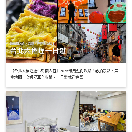
【台北大稻埕迪化街懶人包】2026最潮逛街攻略！必拍景點、美
食地圖、交通停車全收錄，一日遊就看這篇！