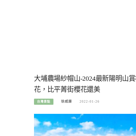
大埔農場紗帽山-2024最新陽明山
花，比平菁街櫻花還美
徐威廉
2022-01-26
台灣景點