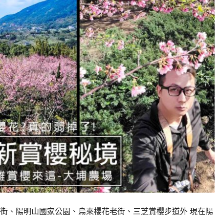
街、陽明山國家公園、烏來櫻花老街、三芝賞櫻步道外 現在陽