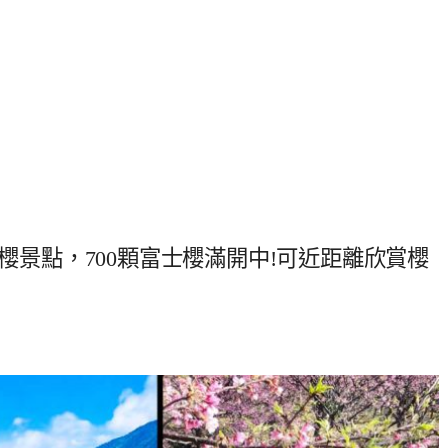
賞櫻景點，700顆富士櫻滿開中!可近距離欣賞櫻