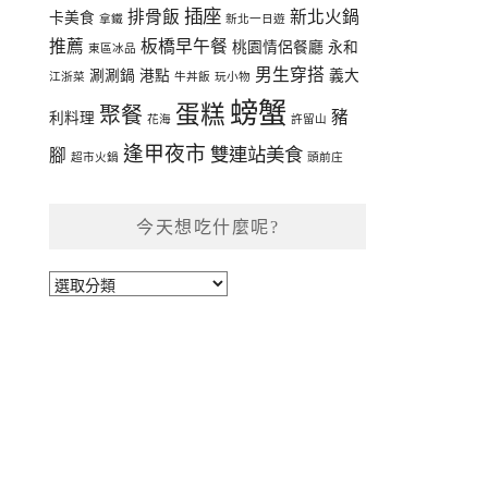
插座
排骨飯
新北火鍋
卡美食
拿鐵
新北一日遊
推薦
板橋早午餐
桃園情侶餐廳
永和
東區冰品
男生穿搭
涮涮鍋
港點
義大
江浙菜
牛丼飯
玩小物
螃蟹
蛋糕
聚餐
豬
利料理
花海
許留山
逢甲夜市
雙連站美食
腳
超市火鍋
頭前庄
今天想吃什麼呢?
今
天
想
吃
什
麼
呢?