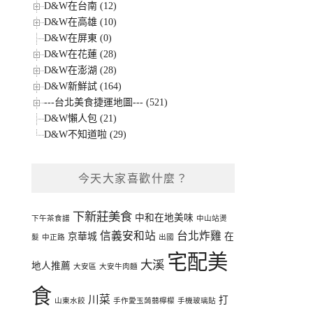
D&W在台南 (12)
D&W在高雄 (10)
D&W在屏東 (0)
D&W在花蓮 (28)
D&W在澎湖 (28)
D&W新鮮試 (164)
---台北美食捷運地圖--- (521)
D&W懶人包 (21)
D&W不知道啦 (29)
今天大家喜歡什麼？
下新莊美食
中和在地美味
下午茶食譜
中山站燙
信義安和站
台北炸雞
京華城
在
髮
中正路
出國
宅配美
大溪
地人推薦
大安區
大安牛肉麵
食
川菜
打
山東水餃
手作愛玉蒟蒻檸檬
手機玻璃貼