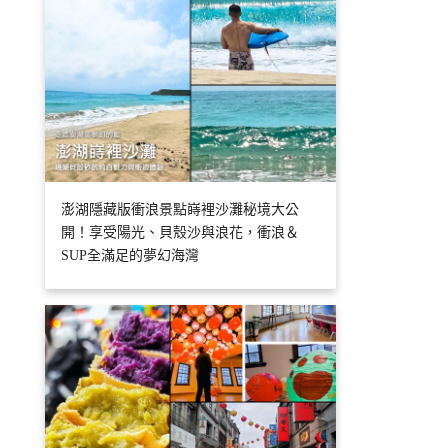
澎湖隱藏版衝浪景點嵵裡沙灘秘境大公
開！享受陽光、貝殼沙與浪花，衝浪＆
SUP全滿足的夢幻海灣