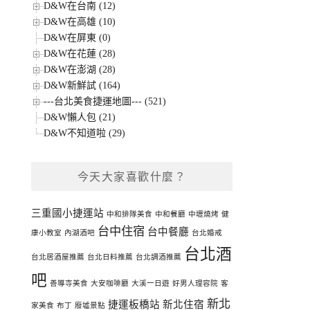
D&W在台南 (12)
D&W在高雄 (10)
D&W在屏東 (0)
D&W在花蓮 (28)
D&W在澎湖 (28)
D&W新鮮試 (164)
---台北美食捷運地圖--- (521)
D&W懶人包 (21)
D&W不知道啦 (29)
今天大家喜歡什麼？
三重國小捷運站
中和排隊美食
中和餐廳
中壢燒烤
健
台中住宿
台中餐廳
康小教室
內湖酒吧
台北婚戒
台北酒
台北居酒屋推薦
台北日料推薦
台北調酒推薦
吧
善導寺美食
大安咖啡廳
大溪一日遊
好男人理容院
客
新北
捷運板橋站
新北住宿
家美食
布丁
廢墟景點