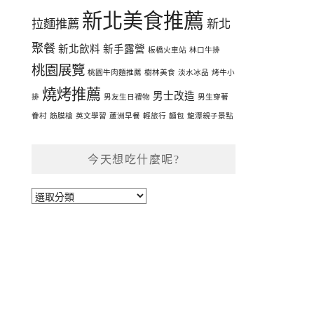
新北美食推薦
拉麵推薦
新北
聚餐
新北飲料
新手露營
板橋火車站
林口牛排
桃園展覽
桃園牛肉麵推薦
樹林美食
淡水冰品
烤牛小
燒烤推薦
男士改造
排
男友生日禮物
男生穿著
眷村
筋膜槍
英文學習
蘆洲早餐
輕旅行
麵包
龍潭親子景點
今天想吃什麼呢?
今
天
想
吃
什
麼
呢?