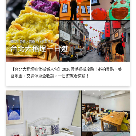
【台北大稻埕迪化街懶人包】2026最潮逛街攻略！必拍景點、美
食地圖、交通停車全收錄，一日遊就看這篇！