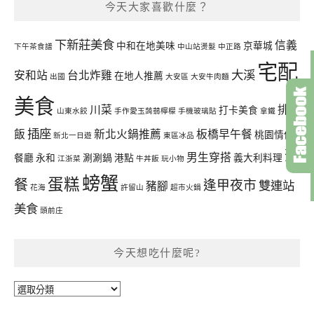
今天大家喜歡什麼？
下新莊美食
信義
中和在地美味
京華城
下午茶食譜
中山站燙髮
中正路
宅配
大溪
安和站
台北炸雞
在地人推薦
出國
大安區
大安牛肉麵
美食
川菜
排骨
打卡美食
山東水餃
手作愛玉蒟蒻檸檬
手機玻璃貼
拿鐵
插座
飯
新北火鍋推薦
板橋早午餐
桃園情侶
新北一日遊
東區冰品
聚
男生穿搭
餐廳
永和
涮涮鍋
港點
義大利料理
江浙菜
牛丼飯
玩小物
螃蟹
蛋糕
餐
逢甲夜市
雙連站
豬腳
花海
許留山
超市火鍋
美食
頭前庄
今天想吃什麼呢?
今
天