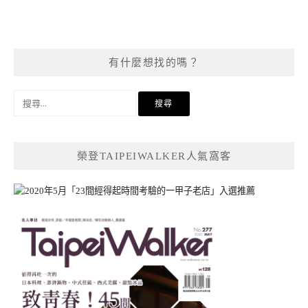
有什麼想找的嗎？
搜
尋
關
鍵
榮登TAIPEIWALKER人氣窩客
字: