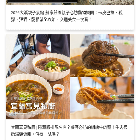
2026大溪親子景點-蘇家莊園親子必訪動物樂園：卡皮巴拉、狐
獴、狸貓、龍貓鼠全攻略，交通美食一次看！
宜蘭寓見私廚 | 隱藏版排隊名店？饕客必訪的銷魂牛肉麵！牛肉很
嫩湯頭偏甜，值得一試嗎？