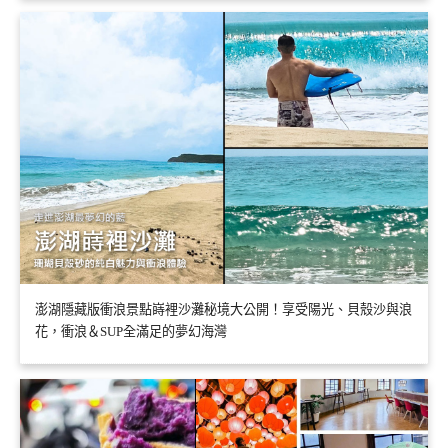
澎湖隱藏版衝浪景點嵵裡沙灘秘境大公開！享受陽光、貝殼沙與浪
花，衝浪＆SUP全滿足的夢幻海灣