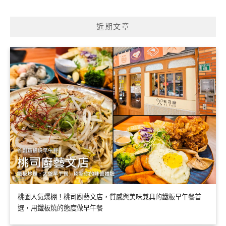
近期文章
桃園人氣爆棚！桃司廚藝文店，質感與美味兼具的鐵板早午餐首
選，用鐵板燒的態度做早午餐