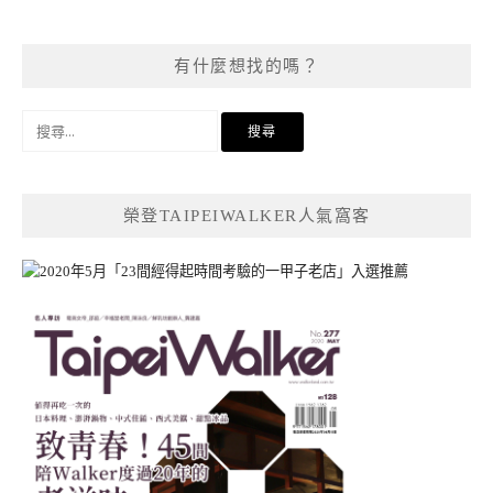
有什麼想找的嗎？
搜
尋
關
鍵
榮登TAIPEIWALKER人氣窩客
字: