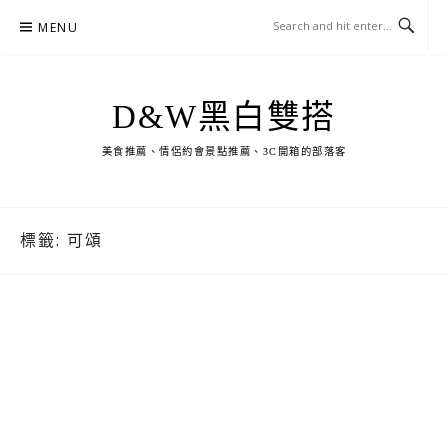
Skip
MENU
to
content
D&W黑白雙搭
美食推薦、情侶約會景點推薦、3C開箱的部落客
標籤:
可頌