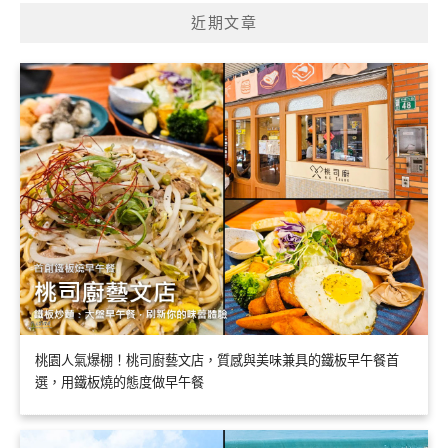
近期文章
桃園人氣爆棚！桃司廚藝文店，質感與美味兼具的鐵板早午餐首
選，用鐵板燒的態度做早午餐