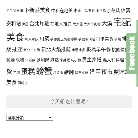
下新莊美食
信義
中和在地美味
京華城
下午茶食譜
中山站燙髮
中正路
宅配
大溪
安和站
台北炸雞
在地人推薦
出國
大安區
大安牛肉麵
美食
川菜
排骨
打卡美食
山東水餃
手作愛玉蒟蒻檸檬
手機玻璃貼
拿鐵
插座
飯
新北火鍋推薦
板橋早午餐
桃園情侶
新北一日遊
東區冰品
聚
男生穿搭
餐廳
永和
涮涮鍋
港點
義大利料理
江浙菜
牛丼飯
玩小物
螃蟹
蛋糕
餐
逢甲夜市
雙連站
豬腳
花海
許留山
超市火鍋
美食
頭前庄
今天想吃什麼呢?
今
天
想
吃