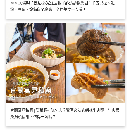
2026大溪親子景點-蘇家莊園親子必訪動物樂園：卡皮巴拉、狐
獴、狸貓、龍貓鼠全攻略，交通美食一次看！
宜蘭寓見私廚 | 隱藏版排隊名店？饕客必訪的銷魂牛肉麵！牛肉很
嫩湯頭偏甜，值得一試嗎？