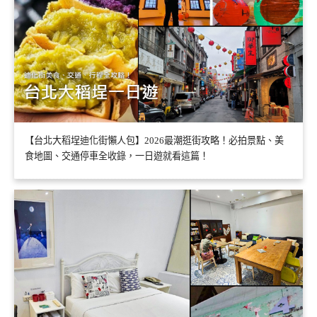
【台北大稻埕迪化街懶人包】2026最潮逛街攻略！必拍景點、美
食地圖、交通停車全收錄，一日遊就看這篇！