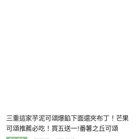
三重這家芋泥可頌爆餡下面還夾布丁！芒果
可頌推薦必吃！買五送一!番薯之丘可頌